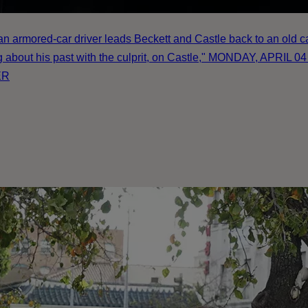
 an armored-car driver leads Beckett and Castle back to an old 
ng about his past with the culprit, on Castle," MONDAY, APRIL 
ER