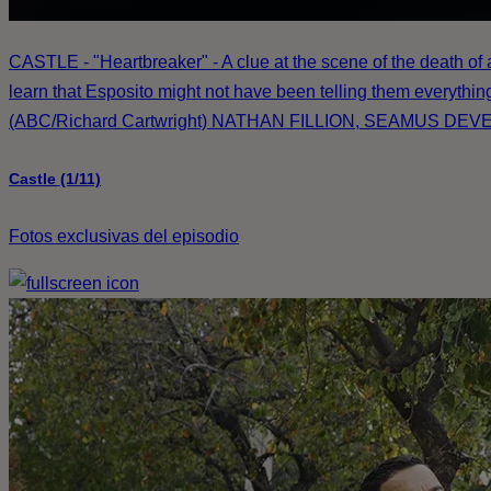
CASTLE - "Heartbreaker" - A clue at the scene of the death of
learn that Esposito might not have been telling them everythi
(ABC/Richard Cartwright) NATHAN FILLION, SEAMUS DEV
Castle (1/11)
Fotos exclusivas del episodio