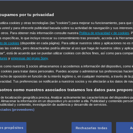
cupamos por tu privacidad
 utiliza cookies y otras tecnologías (las "cookies") para mejorar su funcionamiento, para qu
a usted y para ofrecerle publicidad basada sobre su actividad de navegación y sus intereses
n otros. Para obtener más información consulte nuestra
Política de privacidad y de cookies
. 
s específicas, lo que incluye revocar su consentimiento tras prestarlo, acceda a la Herrami
to de cookies
(disponible en cada página). Para utilizar nuestros sitios y aplicaciones no es
as las cookies, pero desactivarlas podría afectar al uso que haga de nuestros sitios y aplica
tar", está de acuerdo que se puedan utilizar cookies con dichos fines, así como para compar
tures
y
empresas del grupo Sony
.
ros como nuestros
1
socios almacenamos o accedemos a información del dispositivo, como id
 cookies para tratar datos personales. Puedes aceptar o administrar tus preferencias haciend
erecho de oposición en función de tu interés legítimo o, en cualquier momento, a través de la 
rivacidad. Tus preferencias se notificarán a nuestros socios y no afectarán a los datos de na
sotros como nuestros asociados tratamos los datos para proporc
s de localización geográfica precisa. Analizar activamente las características del dispositivo p
n. Almacenar la información en un dispositivo y/o acceder a ella. Publicidad y contenido perso
ublicidad y contenido, investigación de audiencia y desarrollo de servicios.
ociados (proveedores)
los propósitos
Rechazarlas todas
A