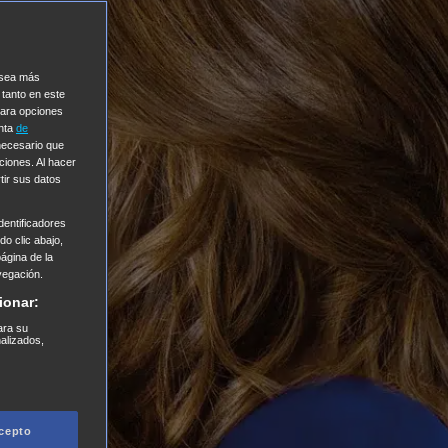
e sea más
 tanto en este
Para opciones
enta
de
 necesario que
ciones. Al hacer
tir sus datos
entificadores
o clic abajo,
página de la
vegación.
ionar:
ara su
nalizados,
cepto