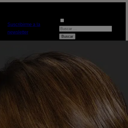
Suscribirme a la
B
newsletter
u
s
c
a
r
: