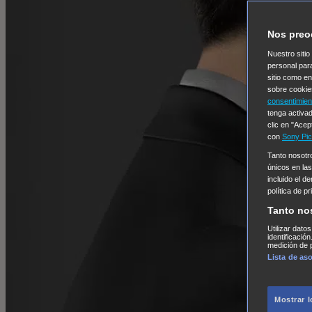
Nos preo
Nuestro sitio
personal par
sitio como e
sobre cookie
consentimien
tenga activad
clic en "Acep
con
Sony Pic
Tanto nosot
únicos en las
incluido el d
política de p
Tanto no
Utilizar dato
identificació
medición de p
Lista de as
Mostrar 