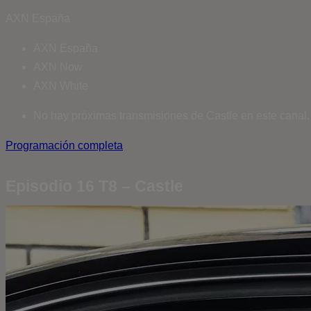
AXN España
AXN España
AXN Now
AXN White
No hay próximas transmisiones de Castle en este canal.
Programación completa
Episodio 16 T8 – Castle