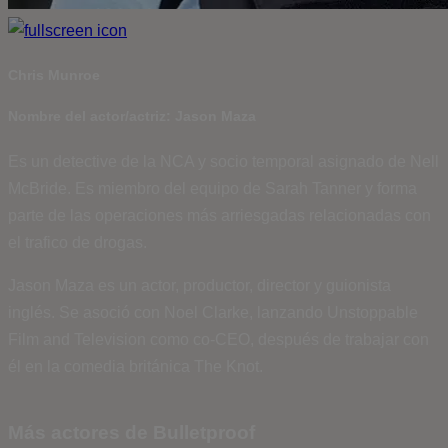
Chris Munroe
Nombre del actor/actriz: Jason Maza
Es un detective de la NCA y socio temporal asignado de Nell
McBride. Es miembro del equipo de Sarah Tanner y forma
parte de las operaciones más arriesgadas relacionadas con
el trafico de drogas.
Jason Maza es un actor, productor, director y guionista
inglés. Se asoció con Noel Clarke, lanzando Unstoppable
Film and Television como co-CEO, después de trabajar con
él en la comedia británica The Knot.
Más actores de Bulletproof