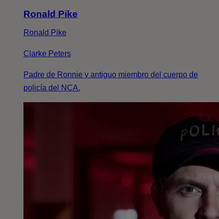
Ronald Pike
Ronald Pike
Clarke Peters
Padre de Ronnie y antiguo miembro del cuerpo de
policía del NCA.