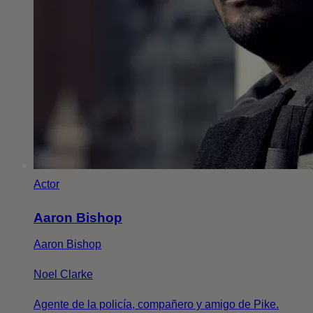
Actor
Aaron Bishop
Aaron Bishop
Noel Clarke
Agente de la policía, compañero y amigo de Pike.