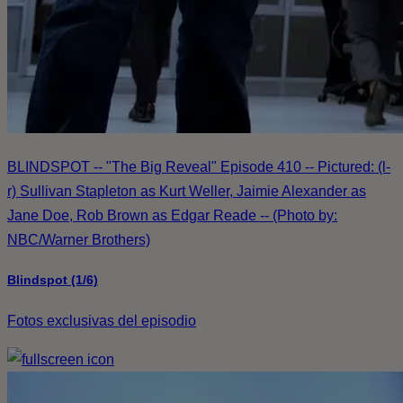
BLINDSPOT -- "The Big Reveal" Episode 410 -- Pictured: (l-
r) Sullivan Stapleton as Kurt Weller, Jaimie Alexander as
Jane Doe, Rob Brown as Edgar Reade -- (Photo by:
NBC/Warner Brothers)
Blindspot (1/6)
Fotos exclusivas del episodio