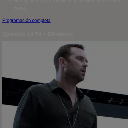
No hay próximas transmisiones de Blindspot en este
canal.
Programación completa
Episodio 10 T4 – Blindspot