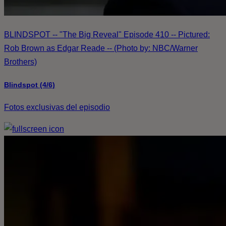
BLINDSPOT -- "The Big Reveal" Episode 410 -- Pictured:
Rob Brown as Edgar Reade -- (Photo by: NBC/Warner
Brothers)
Blindspot (4/6)
Fotos exclusivas del episodio