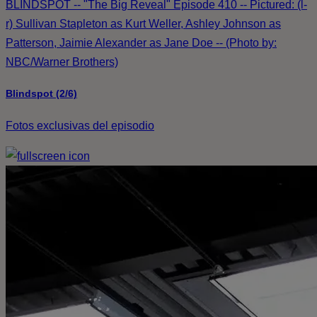
BLINDSPOT -- "The Big Reveal" Episode 410 -- Pictured: (l-
r) Sullivan Stapleton as Kurt Weller, Ashley Johnson as
Patterson, Jaimie Alexander as Jane Doe -- (Photo by:
NBC/Warner Brothers)
Blindspot (2/6)
Fotos exclusivas del episodio