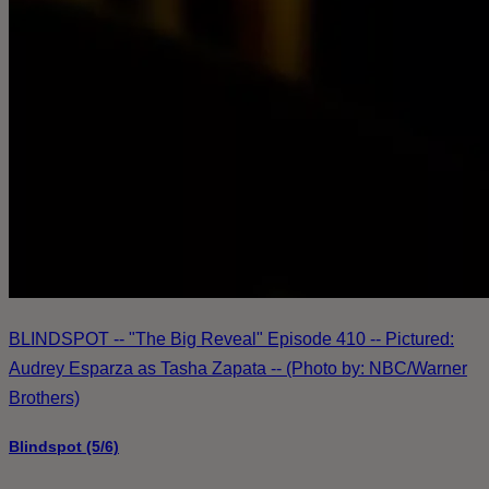
BLINDSPOT -- "The Big Reveal" Episode 410 -- Pictured:
Audrey Esparza as Tasha Zapata -- (Photo by: NBC/Warner
Brothers)
Blindspot (5/6)