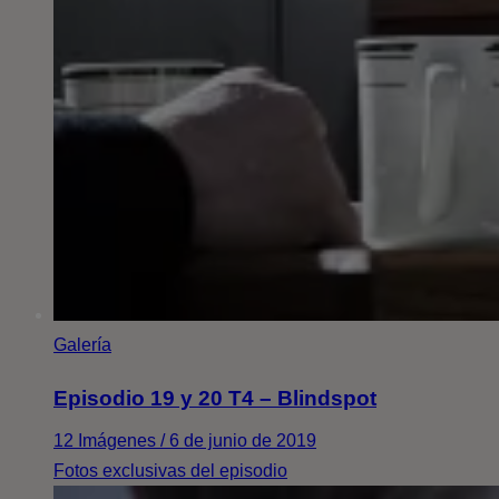
Galería
Episodio 19 y 20 T4 – Blindspot
12 Imágenes / 6 de junio de 2019
Fotos exclusivas del episodio