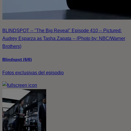
BLINDSPOT -- "The Big Reveal" Episode 410 -- Pictured:
Audrey Esparza as Tasha Zapata -- (Photo by: NBC/Warner
Brothers)
Blindspot (6/6)
Fotos exclusivas del episodio