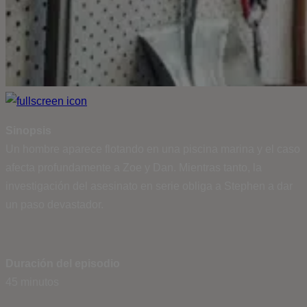
Sinopsis
Un hombre aparece flotando en una piscina marina y el caso
afecta profundamente a Zoe y Dan. Mientras tanto, la
investigación del asesinato en serie obliga a Stephen a dar
un paso devastador.
Duración del episodio
45 minutos