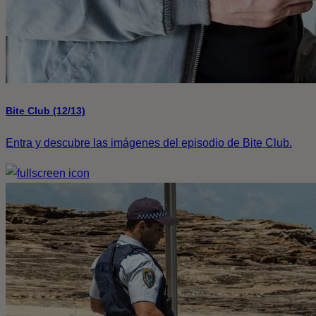
Bite Club (12/13)
Entra y descubre las imágenes del episodio de Bite Club.