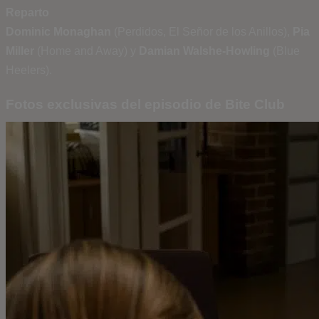
Reparto
Dominic Monaghan
(Perdidos, El Señor de los Anillos),
Pia
Miller
(Home and Away) y
Damian Walshe-Howling
(Blue
Heelers).
Fotos exclusivas del episodio de Bite Club