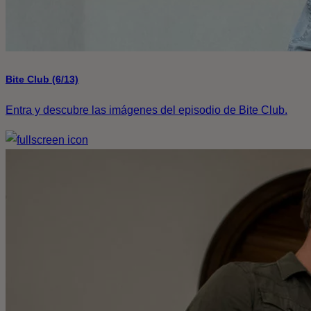
Bite Club (6/13)
Entra y descubre las imágenes del episodio de Bite Club.