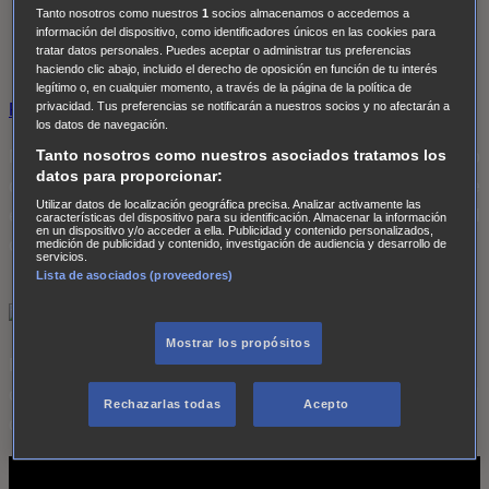
Tanto nosotros como nuestros
1
socios almacenamos o accedemos a
No hay próximas transmisiones de Batalla en Seattle
información del dispositivo, como identificadores únicos en las cookies para
tratar datos personales. Puedes aceptar o administrar tus preferencias
en este canal.
haciendo clic abajo, incluido el derecho de oposición en función de tu interés
legítimo o, en cualquier momento, a través de la página de la política de
privacidad. Tus preferencias se notificarán a nuestros socios y no afectarán a
Programación completa
los datos de navegación.
Tanto nosotros como nuestros asociados tratamos los
Narra la dramática situación que tuvo lugar en el encuentro
datos para proporcionar:
de la Organización Mundial del Comercio (OMC) en Seattle
Utilizar datos de localización geográfica precisa. Analizar activamente las
en 1999, donde unos 100.000 manifestantes provocaron el
características del dispositivo para su identificación. Almacenar la información
en un dispositivo y/o acceder a ella. Publicidad y contenido personalizados,
caos en la ciudad.
medición de publicidad y contenido, investigación de audiencia y desarrollo de
servicios.
Lista de asociados (proveedores)
Mostrar los propósitos
Estrenos exclusivos de las mejores series internacionales y
cine, con la máxima calidad y variedad de géneros. Un canal
Rechazarlas todas
Acepto
de TV definido por la acción, la emoción y el suspense.