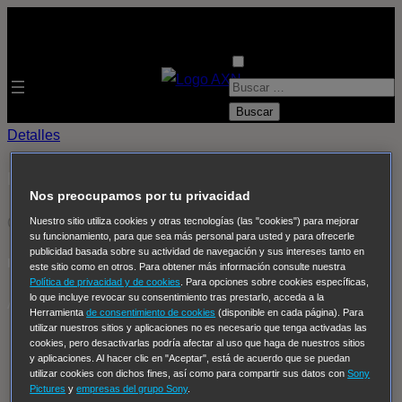
B
u
s
Detalles
c
Batalla en Seattle
a
Nos preocupamos por tu privacidad
r
OFF THE AIR
Nuestro sitio utiliza cookies y otras tecnologías (las "cookies") para mejorar
:
su funcionamiento, para que sea más personal para usted y para ofrecerle
publicidad basada sobre su actividad de navegación y sus intereses tanto en
Próximas emisiones de Batalla en Seattle
este sitio como en otros. Para obtener más información consulte nuestra
Política de privacidad y de cookies
. Para opciones sobre cookies específicas,
lo que incluye revocar su consentimiento tras prestarlo, acceda a la
AXN España
Herramienta
de consentimiento de cookies
(disponible en cada página). Para
utilizar nuestros sitios y aplicaciones no es necesario que tenga activadas las
AXN España
cookies, pero desactivarlas podría afectar al uso que haga de nuestros sitios
y aplicaciones. Al hacer clic en "Aceptar", está de acuerdo que se puedan
AXN Now
utilizar cookies con dichos fines, así como para compartir sus datos con
Sony
AXN White
Pictures
y
empresas del grupo Sony
.