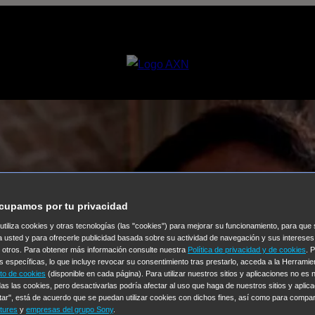
cupamos por tu privacidad
 utiliza cookies y otras tecnologías (las "cookies") para mejorar su funcionamiento, para qu
a usted y para ofrecerle publicidad basada sobre su actividad de navegación y sus intereses
n otros. Para obtener más información consulte nuestra
Política de privacidad y de cookies
. 
s específicas, lo que incluye revocar su consentimiento tras prestarlo, acceda a la Herrami
to de cookies
(disponible en cada página). Para utilizar nuestros sitios y aplicaciones no es
as las cookies, pero desactivarlas podría afectar al uso que haga de nuestros sitios y aplica
tar", está de acuerdo que se puedan utilizar cookies con dichos fines, así como para compar
tures
y
empresas del grupo Sony
.