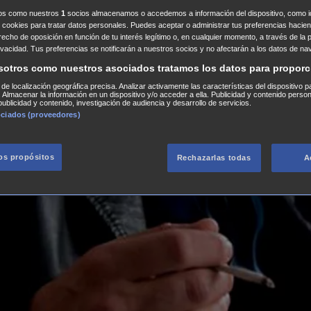
ros como nuestros
1
socios almacenamos o accedemos a información del dispositivo, como id
 cookies para tratar datos personales. Puedes aceptar o administrar tus preferencias haciend
erecho de oposición en función de tu interés legítimo o, en cualquier momento, a través de la 
rivacidad. Tus preferencias se notificarán a nuestros socios y no afectarán a los datos de na
sotros como nuestros asociados tratamos los datos para proporc
s de localización geográfica precisa. Analizar activamente las características del dispositivo p
n. Almacenar la información en un dispositivo y/o acceder a ella. Publicidad y contenido perso
ublicidad y contenido, investigación de audiencia y desarrollo de servicios.
ociados (proveedores)
los propósitos
Rechazarlas todas
A