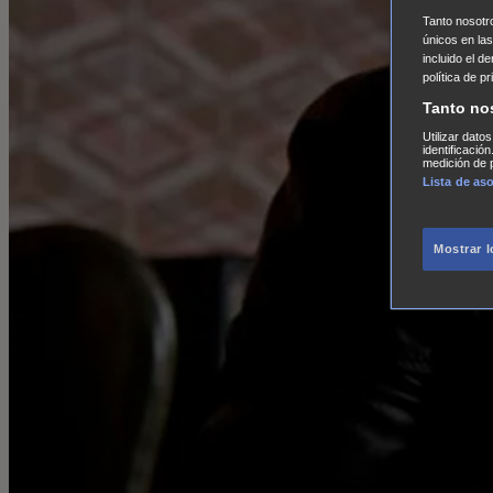
Tanto nosot
únicos en las
incluido el d
política de p
Tanto no
Utilizar dato
identificació
medición de p
Lista de as
Mostrar 