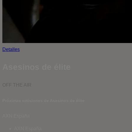
Detalles
Asesinos de élite
OFF THE AIR
Próximas emisiones de Asesinos de élite
AXN España
AXN España