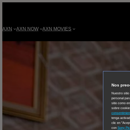
AXN
AXN NOW
AXN MOVIES
Nos preo
Nuestro sitio
personal par
sitio como e
sobre cookie
consentimien
tenga activad
clic en "Acep
con
Sony Pic