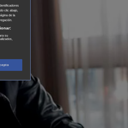
entificadores
o clic abajo,
página de la
vegación.
ionar:
ara su
nalizados,
cepto