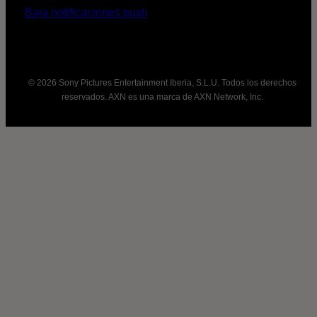
Baja notificaciones push
© 2026 Sony Pictures Entertainment Iberia, S.L.U. Todos los derechos
reservados. AXN es una marca de AXN Network, Inc.