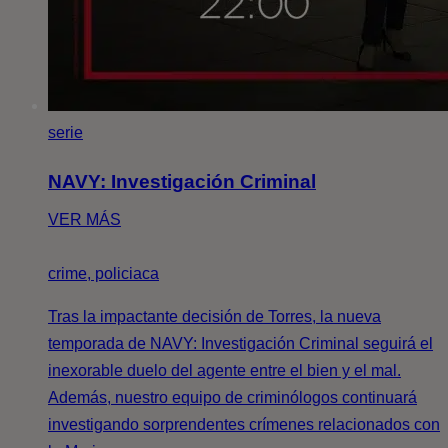
serie
NAVY: Investigación Criminal
VER MÁS
crime, policiaca
Tras la impactante decisión de Torres, la nueva
temporada de NAVY: Investigación Criminal seguirá el
inexorable duelo del agente entre el bien y el mal.
Además, nuestro equipo de criminólogos continuará
investigando sorprendentes crímenes relacionados con