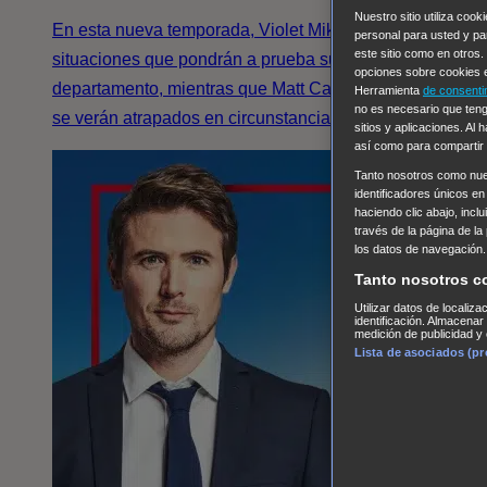
Nuestro sitio utiliza coo
En esta nueva temporada, Violet Mikami enfrentará
personal para usted y pa
este sitio como en otros
situaciones que pondrán a prueba su futuro en el
opciones sobre cookies e
departamento, mientras que Matt Casey y Stella Kidd
Herramienta
de consenti
no es necesario que teng
se verán atrapados en circunstancias extremas.
sitios y aplicaciones. Al
así como para compartir
Tanto nosotros como nu
identificadores únicos en
haciendo clic abajo, incl
través de la página de la
los datos de navegación.
Tanto nosotros c
Utilizar datos de localiz
identificación. Almacenar
medición de publicidad y 
Lista de asociados (p