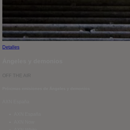
Detalles
Ángeles y demonios
OFF THE AIR
Próximas emisiones de Ángeles y demonios
AXN España
AXN España
AXN Now
AXN White