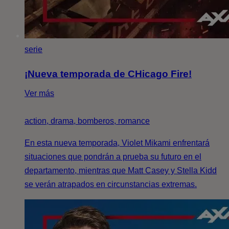
serie
¡Nueva temporada de CHicago Fire!
Ver más
action, drama, bomberos, romance
En esta nueva temporada, Violet Mikami enfrentará
situaciones que pondrán a prueba su futuro en el
departamento, mientras que Matt Casey y Stella Kidd
se verán atrapados en circunstancias extremas.