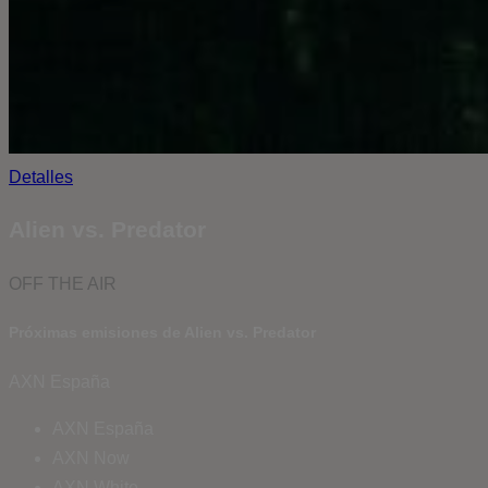
Detalles
Alien vs. Predator
OFF THE AIR
Próximas emisiones de Alien vs. Predator
AXN España
AXN España
AXN Now
AXN White