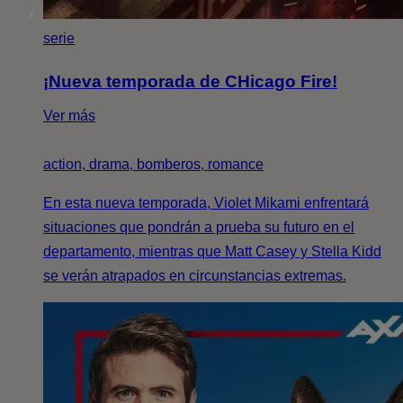
serie
¡Nueva temporada de CHicago Fire!
Ver más
action, drama, bomberos, romance
En esta nueva temporada, Violet Mikami enfrentará
situaciones que pondrán a prueba su futuro en el
departamento, mientras que Matt Casey y Stella Kidd
se verán atrapados en circunstancias extremas.