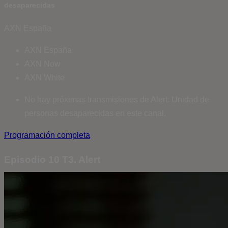
desaparecidas
AXN España
AXN España
AXN Now
AXN White
No hay próximas transmisiones de Alert: Unidad de
personas desaparecidas en este canal.
Programación completa
Episodio 10 T3. Alert