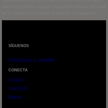
Estrenos exclusivos de las mejores series internacionales y
cine, con la máxima calidad y variedad de géneros. Un canal
de TV definido por la acción, la emoción y el suspense.
SÍGUENOS
Suscribirme a la newsletter
CONECTA
Contacto
Sobre AXN
Noticias