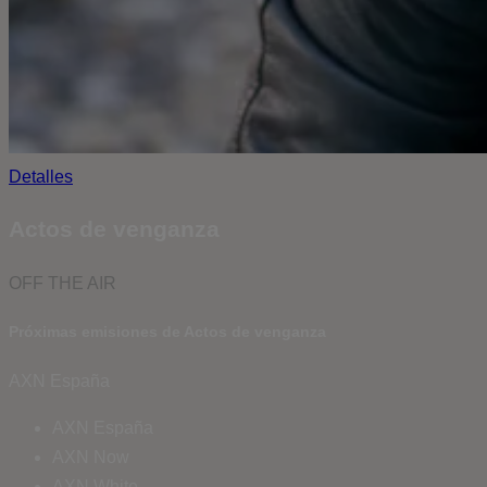
Detalles
Actos de venganza
OFF THE AIR
Próximas emisiones de Actos de venganza
AXN España
AXN España
AXN Now
AXN White