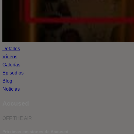
Detalles
Vídeos
Galerías
Episodios
Blog
Noticias
Accused
OFF THE AIR
Próximas emisiones de Accused