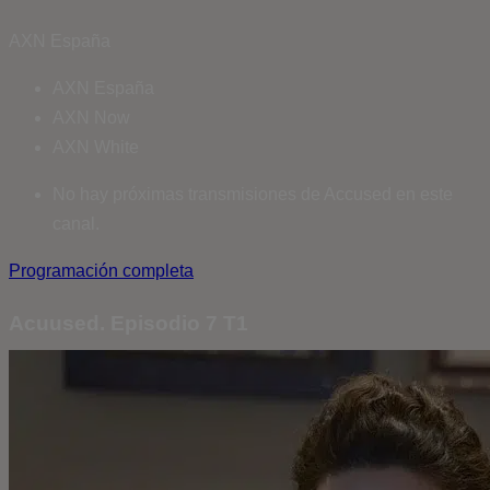
AXN España
AXN España
AXN Now
AXN White
No hay próximas transmisiones de Accused en este
canal.
Programación completa
Acuused. Episodio 7 T1