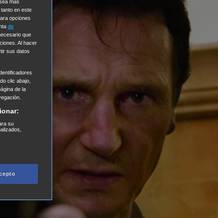
e sea más
 tanto en este
Para opciones
enta
de
 necesario que
ciones. Al hacer
tir sus datos
entificadores
o clic abajo,
página de la
vegación.
ionar:
ara su
nalizados,
cepto