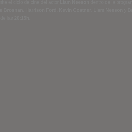
ite el ciclo de cine del actor
Liam Neeson
dentro de la progra
ce Brosnan
,
Harrison Ford
,
Kevin Costner
,
Liam Neeson
y
B
de las
20:15h.