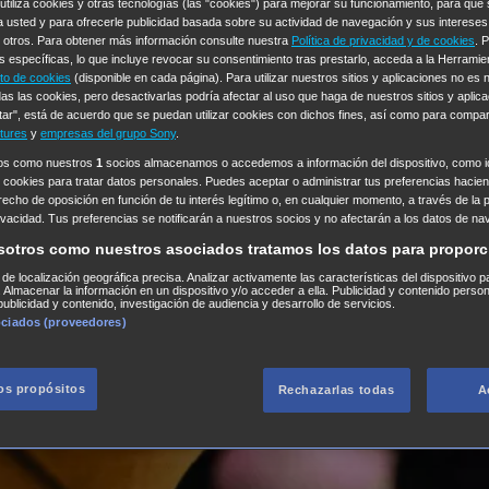
 utiliza cookies y otras tecnologías (las "cookies") para mejorar su funcionamiento, para qu
a usted y para ofrecerle publicidad basada sobre su actividad de navegación y sus intereses
n otros. Para obtener más información consulte nuestra
Política de privacidad y de cookies
. 
s específicas, lo que incluye revocar su consentimiento tras prestarlo, acceda a la Herrami
to de cookies
(disponible en cada página). Para utilizar nuestros sitios y aplicaciones no es
as las cookies, pero desactivarlas podría afectar al uso que haga de nuestros sitios y aplica
tar", está de acuerdo que se puedan utilizar cookies con dichos fines, así como para compar
tures
y
empresas del grupo Sony
.
ros como nuestros
1
socios almacenamos o accedemos a información del dispositivo, como id
 cookies para tratar datos personales. Puedes aceptar o administrar tus preferencias haciend
erecho de oposición en función de tu interés legítimo o, en cualquier momento, a través de la 
rivacidad. Tus preferencias se notificarán a nuestros socios y no afectarán a los datos de na
sotros como nuestros asociados tratamos los datos para proporc
s de localización geográfica precisa. Analizar activamente las características del dispositivo p
n. Almacenar la información en un dispositivo y/o acceder a ella. Publicidad y contenido perso
ublicidad y contenido, investigación de audiencia y desarrollo de servicios.
ociados (proveedores)
los propósitos
Rechazarlas todas
A