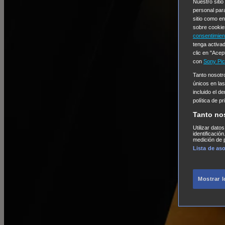
Nuestro sitio
personal par
sitio como e
sobre cookie
consentimien
tenga activad
clic en "Acep
con
Sony Pic
Tanto nosot
únicos en las
incluido el d
política de p
Tanto no
Utilizar dato
identificació
medición de p
Lista de as
Mostrar 