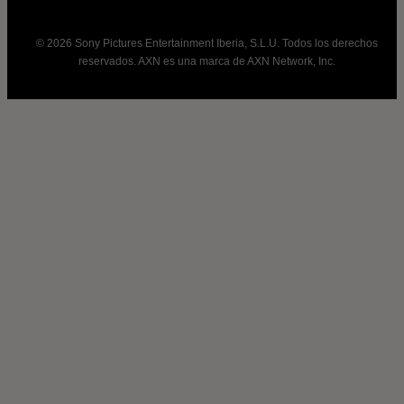
© 2026 Sony Pictures Entertainment Iberia, S.L.U. Todos los derechos
reservados. AXN es una marca de AXN Network, Inc.