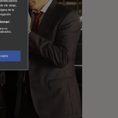
entificadores
o clic abajo,
página de la
vegación.
ionar:
ara su
nalizados,
cepto