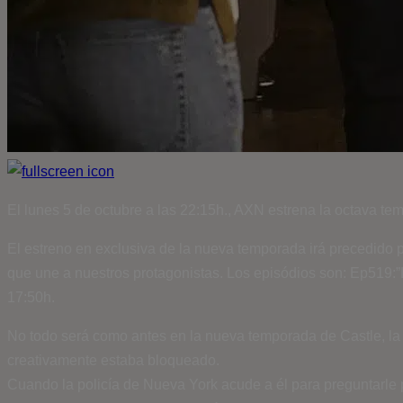
El lunes 5 de octubre a las 22:15h., AXN estrena la octava te
El estreno en exclusiva de la nueva temporada irá precedido po
que une a nuestros protagonistas. Los episódios son: Ep519:”L
17:50h.
No todo será como antes en la nueva temporada de Castle, la se
creativamente estaba bloqueado.
Cuando la policía de Nueva York acude a él para preguntarle po