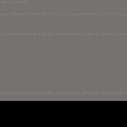
a de lo común.
nfoque conservador de Beckett hace que empiecen a saltar chisp
el emocionante final de la anterior en la que él revivió un trau
ine, con la máxima calidad y variedad de géneros. Un canal de T