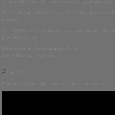
de homicidios con una fascinación para casos extraños y fuer
El estilo desenfadado del detective de Castle junto con el e
romance.
Castle y Beckett regresan para una octava temporada, después d
gran reto profesional.
Estreno el lunes 5 de octubre las 22:15h.
Emisión los lunes a las 22:15h.
Estrenos exclusivos de las mejores series internacionales y c