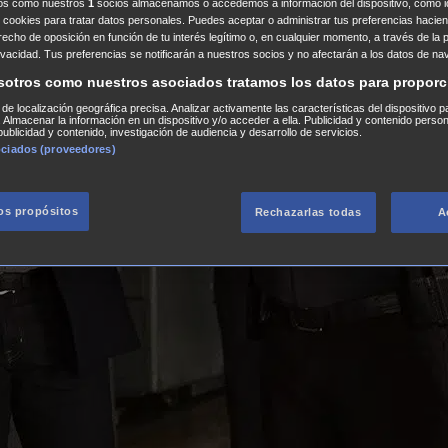
ros como nuestros
1
socios almacenamos o accedemos a información del dispositivo, como id
 cookies para tratar datos personales. Puedes aceptar o administrar tus preferencias haciend
erecho de oposición en función de tu interés legítimo o, en cualquier momento, a través de la 
rivacidad. Tus preferencias se notificarán a nuestros socios y no afectarán a los datos de na
sotros como nuestros asociados tratamos los datos para proporc
s de localización geográfica precisa. Analizar activamente las características del dispositivo p
n. Almacenar la información en un dispositivo y/o acceder a ella. Publicidad y contenido perso
ublicidad y contenido, investigación de audiencia y desarrollo de servicios.
ociados (proveedores)
los propósitos
Rechazarlas todas
A