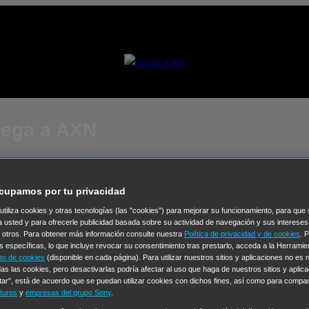
lega a AXN
cupamos por tu privacidad
 utiliza cookies y otras tecnologías (las "cookies") para mejorar su funcionamiento, para qu
a usted y para ofrecerle publicidad basada sobre su actividad de navegación y sus intereses
n otros. Para obtener más información consulte nuestra
Política de privacidad y de cookies
. 
s específicas, lo que incluye revocar su consentimiento tras prestarlo, acceda a la Herrami
to de cookies
(disponible en cada página). Para utilizar nuestros sitios y aplicaciones no es
as las cookies, pero desactivarlas podría afectar al uso que haga de nuestros sitios y aplica
tar", está de acuerdo que se puedan utilizar cookies con dichos fines, así como para compar
tures
y
empresas del grupo Sony
.