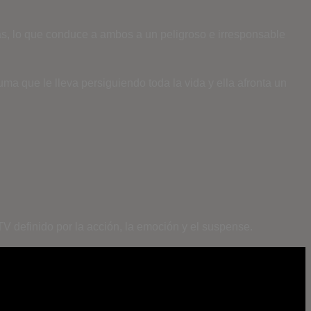
as, lo que conduce a ambos a un peligroso e irresponsable
ma que le lleva persiguiendo toda la vida y ella afronta un
V definido por la acción, la emoción y el suspense.