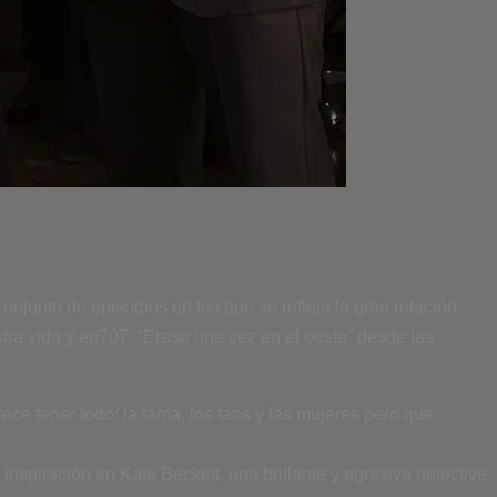
onjunto de episodios en los que se refleja la gran relación
tra vida y ep707: “Érase una vez en el oeste” desde las
ece tener todo: la fama, los fans y las mujeres pero que
nspiración en Kate Beckett, una brillante y agresiva detective