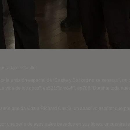
mporada de Castle.
r la emisión especial de “Castle y Beckett no se separan”, un c
a vida de los otros”, ep521:”Inmóvil”, ep706:”Durante toda nues
rie que da vida a Richard Castle, un atractivo escritor que par
r una serie de asesinatos basados en sus libros, encuentra la i