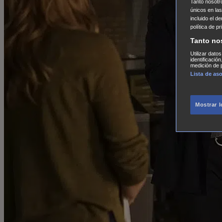
Tanto nosot
únicos en las
incluido el d
política de p
Tanto no
Utilizar dato
identificació
medición de p
Lista de as
Mostrar 