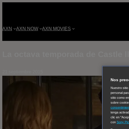
AXN
AXN NOW
AXN MOVIES
La octava temporada de Castle l
21 septiembre 2015
Nos preo
Nuestro sitio
personal par
sitio como e
sobre cookie
consentimien
tenga activad
clic en "Acep
con
Sony Pic