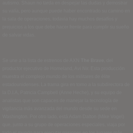
autismo. Shaun no tarda en despejar las dudas y demostrar
su valía, pero aunque puede haber encontrado su camino en
la sala de operaciones, todavía hay muchos desafíos y
prejuicios a los que debe hacer frente para cumplir su sueño
de salvar vidas.
Se une a la lista de estrenos de AXN
The Brave
, del
productor ejecutivo de Homeland, Avi Nir. Esta producción
muestra el complejo mundo de los militares de élite
estadounidenses. La trama gira en torno a la subdirectora de
la D.I.A, Patricia Campbell (Anne Heche), y su equipo de
analistas que son capaces de manejar la tecnología de
vigilancia más avanzada del mundo desde su sede en
Washington. Por otro lado, está Adam Dalton (Mike Vogel)
que, junto a su grupo de operaciones especiales, viaja por
todo el mundo para ejecutar misiones en los lugares más