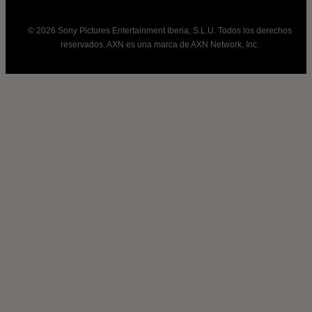
© 2026 Sony Pictures Entertainment Iberia, S.L.U. Todos los derechos
reservados. AXN es una marca de AXN Network, Inc.