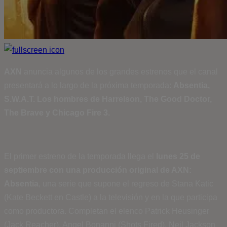
AXN
anuncia algunos de los grandes estrenos que el canal
presentará a lo largo de la próxima temporada:
Absentia,
S.W.A.T. Los hombres de Harrelson, The Good Doctor,
The Brave y Chicago Fire 3.
El primer estreno de la temporada llega el
lunes
25 de
septiembre
con una producción original de AXN:
Absentia
, una serie que supone el regreso de Stana Katic
(Kate Beckett en Castle) a la televisión y en la que participa
como productora. Completan el elenco Patrick Heusinger
(Jack Reacher), Angel Bonanni (Shots Fired), Neil Jackson