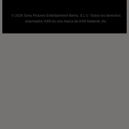
© 2026 Sony Pictures Entertainment Iberia, S.L.U. Todos los derechos
reservados. AXN es una marca de AXN Network, Inc.