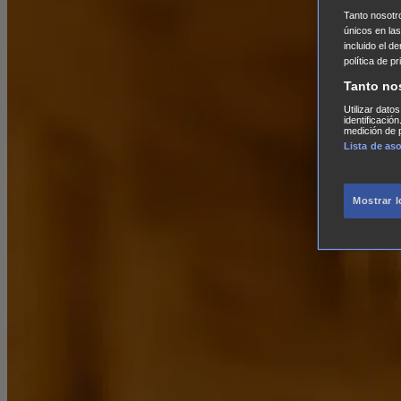
Tanto nosot
únicos en las
incluido el d
política de p
Tanto no
Utilizar dato
identificació
medición de p
Lista de as
Mostrar 