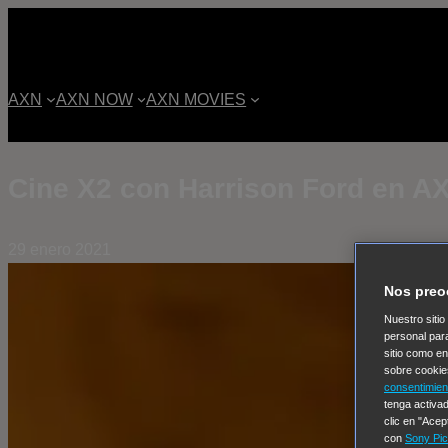
AXN
AXN NOW
AXN MOVIES
Cine X2 con Harrison Ford en A
29 enero 2021
Nos preo
Nuestro sitio
personal par
sitio como e
sobre cookie
consentimien
tenga activad
clic en "Acep
con
Sony Pic