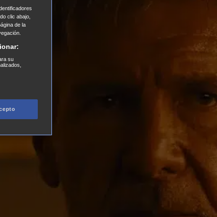
entificadores
o clic abajo,
página de la
vegación.
ionar:
ara su
nalizados,
cepto