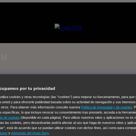
XN
cupamos por tu privacidad
 utiliza cookies y otras tecnologías (las "cookies") para mejorar su funcionamiento, para qu
a usted y para ofrecerle publicidad basada sobre su actividad de navegación y sus intereses
n otros. Para obtener más información consulte nuestra
Política de privacidad y de cookies
. 
s específicas, lo que incluye revocar su consentimiento tras prestarlo, acceda a la Herrami
to de cookies
(disponible en cada página). Para utilizar nuestros sitios y aplicaciones no es
as las cookies, pero desactivarlas podría afectar al uso que haga de nuestros sitios y aplica
tar", está de acuerdo que se puedan utilizar cookies con dichos fines, así como para compar
tures
y
empresas del grupo Sony
.