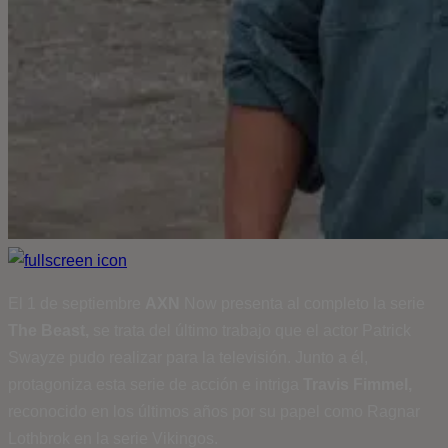
El 1 de septiembre
AXN
Now presenta al completo la serie
The Beast,
se trata del último trabajo que el actor Patrick
Swayze pudo realizar para la televisión. Junto a él,
protagoniza esta serie de acción e intriga
Travis Fimmel,
reconocido en los últimos años por su papel como Ragnar
Lothbrok en la serie Vikingos.