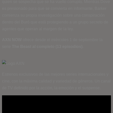
quien se sospecha que se ha vuelto corrupto. Mientras Dove
es presionado para que se convierta en informante, Barker
comienza su propia investigación sobre una conspiración
dentro del Buró que está protegiendo a un grupo secreto de
agentes que operan al margen de la ley.
AXN NOW
ofrece desde el miércoles 1 de septiembre la
serie
The Beast al completo (13 episodios).
Estrenos exclusivos de las mejores series internacionales y
cine, con la máxima calidad y variedad de géneros. Un canal
de TV definido por la acción, la emoción y el suspense.