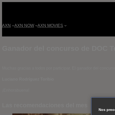
AXN
AXN NOW
AXN MOVIES
Ganador del concurso de DOC 
Muchas gracias a todos por participar. El ganador del concurs
Luciano Rodríguez Toribio
¡Enhorabuena!
Las recomendaciones del mes
Nos preo