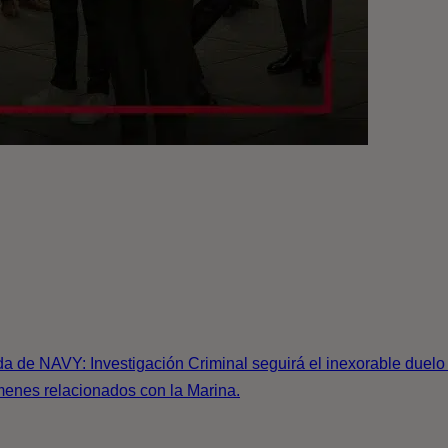
da de NAVY: Investigación Criminal seguirá el inexorable duelo 
menes relacionados con la Marina.