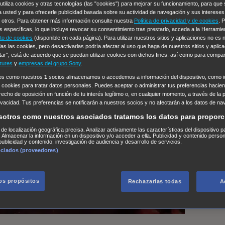
 utiliza cookies y otras tecnologías (las "cookies") para mejorar su funcionamiento, para qu
a usted y para ofrecerle publicidad basada sobre su actividad de navegación y sus intereses
n otros. Para obtener más información consulte nuestra
Política de privacidad y de cookies
. 
s específicas, lo que incluye revocar su consentimiento tras prestarlo, acceda a la Herrami
to de cookies
(disponible en cada página). Para utilizar nuestros sitios y aplicaciones no es
as las cookies, pero desactivarlas podría afectar al uso que haga de nuestros sitios y aplica
tar", está de acuerdo que se puedan utilizar cookies con dichos fines, así como para compar
tures
y
empresas del grupo Sony
.
ros como nuestros
1
socios almacenamos o accedemos a información del dispositivo, como id
 cookies para tratar datos personales. Puedes aceptar o administrar tus preferencias haciend
erecho de oposición en función de tu interés legítimo o, en cualquier momento, a través de la 
rivacidad. Tus preferencias se notificarán a nuestros socios y no afectarán a los datos de na
sotros como nuestros asociados tratamos los datos para proporc
s de localización geográfica precisa. Analizar activamente las características del dispositivo p
n. Almacenar la información en un dispositivo y/o acceder a ella. Publicidad y contenido perso
ublicidad y contenido, investigación de audiencia y desarrollo de servicios.
ociados (proveedores)
los propósitos
Rechazarlas todas
A