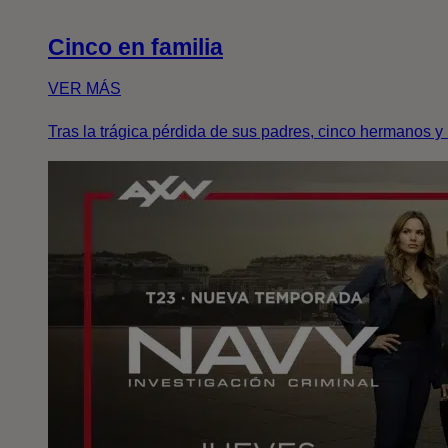
Cinco en familia
VER MÁS
Tras la trágica pérdida de sus padres, cinco hermanos y h