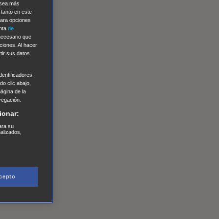
e sea más
 tanto en este
Para opciones
enta
de
 necesario que
ciones. Al hacer
tir sus datos
entificadores
o clic abajo,
página de la
vegación.
ionar:
ara su
nalizados,
cepto