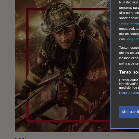
Nuestro sitio
personal par
sitio como e
sobre cookie
consentimien
tenga activad
clic en "Acep
con
Sony Pic
Tanto nosot
únicos en las
incluido el d
política de p
Tanto no
Utilizar dato
identificació
medición de p
Lista de as
Mostrar 
serie