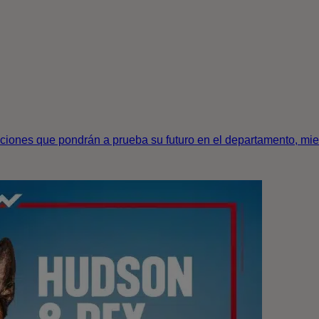
aciones que pondrán a prueba su futuro en el departamento, mie