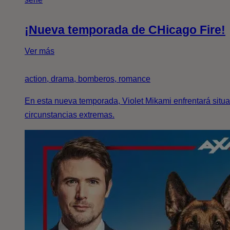
¡Nueva temporada de CHicago Fire!
Ver más
action, drama, bomberos, romance
En esta nueva temporada, Violet Mikami enfrentará situ
circunstancias extremas.