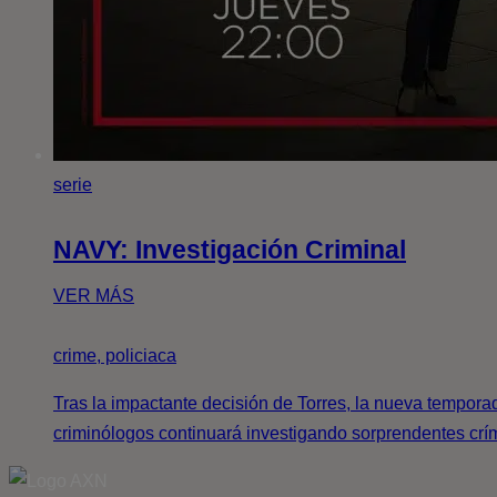
serie
NAVY: Investigación Criminal
VER MÁS
crime, policiaca
Tras la impactante decisión de Torres, la nueva tempora
criminólogos continuará investigando sorprendentes crí