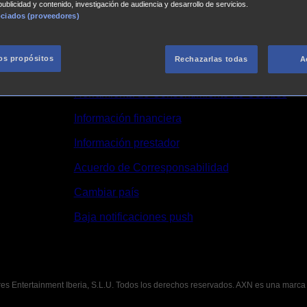
ublicidad y contenido, investigación de audiencia y desarrollo de servicios.
ociados (proveedores)
Política de privacidad
XN
Condiciones de uso
los propósitos
Rechazarlas todas
A
Contacto
Herramienta de Consentimiento de Cookies
Información financiera
Información prestador
Acuerdo de Corresponsabilidad
Cambiar país
Baja notificaciones push
es Entertainment Iberia, S.L.U. Todos los derechos reservados. AXN es una marca