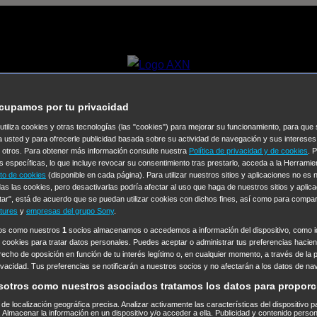
cupamos por tu privacidad
 utiliza cookies y otras tecnologías (las "cookies") para mejorar su funcionamiento, para qu
a usted y para ofrecerle publicidad basada sobre su actividad de navegación y sus intereses
n otros. Para obtener más información consulte nuestra
Política de privacidad y de cookies
. 
s específicas, lo que incluye revocar su consentimiento tras prestarlo, acceda a la Herrami
to de cookies
(disponible en cada página). Para utilizar nuestros sitios y aplicaciones no es
as las cookies, pero desactivarlas podría afectar al uso que haga de nuestros sitios y aplica
tar", está de acuerdo que se puedan utilizar cookies con dichos fines, así como para compar
tures
y
empresas del grupo Sony
.
ine, con la máxima calidad y variedad de géneros. Un canal de T
ros como nuestros
1
socios almacenamos o accedemos a información del dispositivo, como id
 cookies para tratar datos personales. Puedes aceptar o administrar tus preferencias haciend
erecho de oposición en función de tu interés legítimo o, en cualquier momento, a través de la 
rivacidad. Tus preferencias se notificarán a nuestros socios y no afectarán a los datos de na
sotros como nuestros asociados tratamos los datos para proporc
s de localización geográfica precisa. Analizar activamente las características del dispositivo p
TA
LEGAL
n. Almacenar la información en un dispositivo y/o acceder a ella. Publicidad y contenido perso