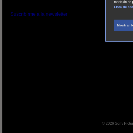
medición de p
Lista de as
Contacto
Suscribirme a la newsletter
Sobre A
Mostrar 
Noticias
© 2026 Sony Pictur