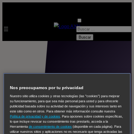
B
u
s
c
a
r
:
Descubre el nombre
Nos preocupamos por tu privacidad
del ganador
Nuestro sitio utiliza cookies y otras tecnologías (las "cookies") para mejorar
su funcionamiento, para que sea más personal para usted y para ofrecerle
publicidad basada sobre su actividad de navegación y sus intereses tanto en
este sitio como en otros. Para obtener más información consulte nuestra
Política de privacidad y de cookies
. Para opciones sobre cookies específicas,
lo que incluye revocar su consentimiento tras prestarlo, acceda a la
Herramienta
de consentimiento de cookies
(disponible en cada página). Para
utilizar nuestros sitios y aplicaciones no es necesario que tenga activadas las