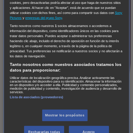
cookies, pero desactivarlas podría afectar al uso que haga de nuestros sitios
y aplicaciones. Al hacer clic en "Aceptar", está de acuerdo que se puedan
utilizar cookies con dichos fines, así como para compartir sus datos con
Sony
Pictures
y
empresas del grupo Sony
.
Tanto nosotros como nuestros
1
socios almacenamos o accedemos a
información del dispositivo, como identificadores únicos en las cookies para
tratar datos personales. Puedes aceptar o administrar tus preferencias
haciendo clic abajo, incluido el derecho de oposición en función de tu interés
legítimo o, en cualquier momento, a través de la página de la política de
privacidad. Tus preferencias se notificarán a nuestros socios y no afectarán a
los datos de navegación.
Tanto nosotros como nuestros asociados tratamos los
datos para proporcionar:
Utilizar datos de localización geográfica precisa. Analizar activamente las
características del dispositivo para su identificación. Almacenar la información
en un dispositivo y/o acceder a ella. Publicidad y contenido personalizados,
medición de publicidad y contenido, investigación de audiencia y desarrollo de
El concurso ha finalizado
servicios.
Lista de asociados (proveedores)
Ganador del concurso:
Mostrar los propósitos
Rechazarlas todas
Acepto