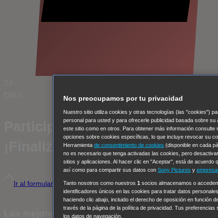
23
DÍAS
Nos preocupamos por tu privacidad
Nuestro sitio utiliza cookies y otras tecnologías (las "cookies")
personal para usted y para ofrecerle publicidad basada sobre su 
Participa en el concurso
este sitio como en otros. Para obtener más información consulte
opciones sobre cookies específicas, lo que incluye revocar su co
¡Finaliza en pocos días!
Herramienta
de consentimiento de cookies
(disponible en cada pág
no es necesario que tenga activadas las cookies, pero desactivar
sitios y aplicaciones. Al hacer clic en "Aceptar", está de acuerdo 
así como para compartir sus datos con
Sony Pictures
y
empresas
Ir al formulario del concurso
Tanto nosotros como nuestros
1
socios almacenamos o accedemos
identificadores únicos en las cookies para tratar datos personale
haciendo clic abajo, incluido el derecho de oposición en función d
través de la página de la política de privacidad. Tus preferencias
Las mejores series en AXN
los datos de navegación.