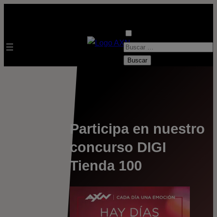
B
u
s
c
a
r
:
Participa en nuestro
concurso DIGI
Tienda 100