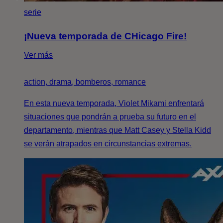
serie
¡Nueva temporada de CHicago Fire!
Ver más
action, drama, bomberos, romance
En esta nueva temporada, Violet Mikami enfrentará
situaciones que pondrán a prueba su futuro en el
departamento, mientras que Matt Casey y Stella Kidd
se verán atrapados en circunstancias extremas.