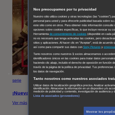
Nos preocupamos por tu privacidad
Nuestro sitio utiliza cookies y otras tecnologías (las "cookies")
personal para usted y para ofrecerle publicidad basada sobre su 
este sitio como en otros. Para obtener más información consulte
opciones sobre cookies específicas, lo que incluye revocar su co
Herramienta
de consentimiento de cookies
(disponible en cada pág
no es necesario que tenga activadas las cookies, pero desactivar
sitios y aplicaciones. Al hacer clic en "Aceptar", está de acuerdo 
así como para compartir sus datos con
Sony Pictures
y
empresas
Tanto nosotros como nuestros
1
socios almacenamos o accedemos
identificadores únicos en las cookies para tratar datos personale
haciendo clic abajo, incluido el derecho de oposición en función d
través de la página de la política de privacidad. Tus preferencias
los datos de navegación.
Tanto nosotros como nuestros asociados trat
serie
Utilizar datos de localización geográfica precisa. Analizar activam
identificación. Almacenar la información en un dispositivo y/o acc
medición de publicidad y contenido, investigación de audiencia y d
¡Nueva temporada de CHicago Fire!
Lista de asociados (proveedores)
Ver más
Mostrar los propós