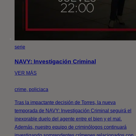
serie
NAVY: Investigación Criminal
VER MÁS
crime, policiaca
Tras la impactante decisión de Torres, la nueva
temporada de NAVY: Investigación Criminal seguirá el
inexorable duelo del agente entre el bien y el mal.
Además, nuestro equipo de criminólogos continuará
investigando sorprendentes crímenes relacionados con