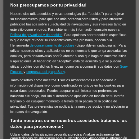
llevarán a cabo a través del perfil de Twitter @axn_movies,
Nos preocupamos por tu privacidad
del perfil de Facebook @axnmovies, y del perfil de Instagram
Nuestro sitio utiliza cookies y otras tecnologías (las "cookies") para mejorar
su funcionamiento, para que sea más personal para usted y para ofrecerle
@axnmovies_es.
publicidad basada sobre su actividad de navegación y sus intereses tanto en
este sitio como en otros. Para obtener más información consulte nuestra
Los participantes tendrán que:
Política de privacidad y de cookies
. Para opciones sobre cookies específicas,
lo que incluye revocar su consentimiento tras prestarlo, acceda a la
Herramienta
de consentimiento de cookies
(disponible en cada página). Para
Sorteo 1:
¿Preparado para vivir la adrenalina de “A todo
utilizar nuestros sitios y aplicaciones no es necesario que tenga activadas las
gas”?
cookies, pero desactivarlas podría afectar al uso que haga de nuestros sitios
y aplicaciones. Al hacer clic en "Aceptar", está de acuerdo que se puedan
utilizar cookies con dichos fines, así como para compartir sus datos con
Sony
1. Seguir a @axn_movies y @PalomitasPoIt
Pictures
y
empresas del grupo Sony
.
Tanto nosotros como nuestros
1
socios almacenamos o accedemos a
2. Mencionar a “tu copiloto ideal para esta carrera” y añadir
información del dispositivo, como identificadores únicos en las cookies para
el hashtag #TaquillazosAXNMoviesPopIt
tratar datos personales. Puedes aceptar o administrar tus preferencias
haciendo clic abajo, incluido el derecho de oposición en función de tu interés
legítimo o, en cualquier momento, a través de la página de la política de
3. Dar like al post
privacidad. Tus preferencias se notificarán a nuestros socios y no afectarán a
los datos de navegación.
Sorteo 2:
¿Es posible escapar de “La Roca”? Te
Tanto nosotros como nuestros asociados tratamos los
quedarás 👀 tratando de averiguarlo.
datos para proporcionar:
Utilizar datos de localización geográfica precisa. Analizar activamente las
características del dispositivo para su identificación. Almacenar la información
1. Seguir a @axn_movies y @PalomitasPoIt