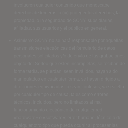
involucren cualquier contenido que menoscabe
derechos de terceros; o (iv) proteger los derechos, la
propiedad, o la seguridad de SONY, subsidiarias,
afiliadas, sus usuarios y el público en general.
Asimismo SONY no se hará responsable por aquellas
transmisiones electrónicas del formulario de datos
personales solicitados y/o de envío de las grabaciones
objeto del Sorteo que estén incompletas, se reciban de
forma tardía, se pierdan, sean inválidos, hayan sido
manipulados en cualquier forma, se hayan dirigido a
direcciones equivocadas, o sean confusos, ya sea ello
por cualquier tipo de causa, tales como errores
técnicos, incluidos, pero no limitados al mal
funcionamiento electrónico de cualquier red,
«hardware» o «software»; error humano, técnico o de
cualquier otro tipo que pueda ocurrir al procesar las