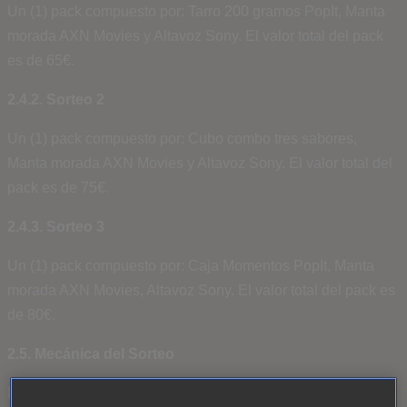
Un (1) pack compuesto por: Tarro 200 gramos PopIt, Manta
morada AXN Movies y Altavoz Sony. El valor total del pack
es de 65€.
2.4.2. Sorteo 2
Un (1) pack compuesto por: Cubo combo tres sabores,
Manta morada AXN Movies y Altavoz Sony. El valor total del
pack es de 75€.
2.4.3. Sorteo 3
Un (1) pack compuesto por: Caja Momentos PopIt, Manta
morada AXN Movies, Altavoz Sony. El valor total del pack es
de 80€.
2.5. Mecánica del Sorteo
Los Sorteos se regirán por la presente Mecánica y se