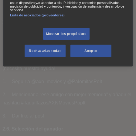
en un dispositivo y/o acceder a ella. Publicidad y contenido personalizados,
medición de publicidad y contenido, investigación de audiencia y desarrollo de
servicios.
2. Mencionar a “tu compañero ideal para planear una fuga”
Lista de asociados (proveedores)
y añadir el hashtag #TaquillazosAXNMoviesPopIt
3. Dar like al post
Mostrar los propósitos
Sorteo 3:
Rechazarlas todas
Acepto
Para Jason Bourne sobrevivir con amnesia es un reto y
¡necesita nuestra ayuda!
1. Seguir a @axn_movies y @PalomitasPoIt
2. Mencionar a “ese amigo con mejor memoria” y añadir el
hashtag #TaquillazosAXNMoviesPopIt
3. Dar like al post
2.6. Selección del ganador