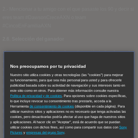
2.- Mencionar a tu amigo con el que pasaste los 90 y decir si
eres team #DawsonCreceAXN o team
#CincoEnFamiliaAXN
2.6. Selección del ganador
Una vez finalizado el plazo de participación indicado en el
apartado 2.1, se procederá a la realización del Sorteo, en el
Nos preocupamos por tu privacidad
que cada Participante que haya contestado a la pregunta del
Nuestro sitio utiliza cookies y otras tecnologías (las "cookies") para mejorar
sorteo correctamente tendrá una participación con la que
su funcionamiento, para que sea más personal para usted y para ofrecerle
podrá optar al Premio indicado en el apartado 2.4. Los 15
publicidad basada sobre su actividad de navegación y sus intereses tanto en
este sitio como en otros. Para obtener más información consulte nuestra
(quince) ganadores (“Ganadores”) del Sorteo serán
Política de privacidad y de cookies
. Para opciones sobre cookies específicas,
lo que incluye revocar su consentimiento tras prestarlo, acceda a la
escogidos por SONY de manera aleatoria a través de una
Herramienta
de consentimiento de cookies
(disponible en cada página). Para
plataforma de combinaciones aleatorias. Se procederá a
utilizar nuestros sitios y aplicaciones no es necesario que tenga activadas las
cookies, pero desactivarlas podría afectar al uso que haga de nuestros sitios
seleccionar 15 (quince) suplentes para el caso de que los
y aplicaciones. Al hacer clic en "Aceptar", está de acuerdo que se puedan
Ganadores no aceptasen o no pudieran disfrutar del Premio,
utilizar cookies con dichos fines, así como para compartir sus datos con
Sony
Pictures
y
empresas del grupo Sony
.
fueran descalificados o no se pudiera contactar con ellos.