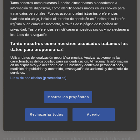
Tanto nosotros como nuestros
1
socios almacenamos o accedemos a
información del dispositivo, como identificadores únicos en las cookies para
El Ganador deberá ser mayor de 18 años. SONY podrá
tratar datos personales. Puedes aceptar o administrar tus preferencias
solicitar que se exhiba cualquier documentación que estime
haciendo clic abajo, incluido el derecho de oposición en función de tu interés
legítimo o, en cualquier momento, a través de la página de la política de
conveniente para acreditar el cumplimiento de estas
privacidad. Tus preferencias se notificarán a nuestros socios y no afectarán a
los datos de navegación.
condiciones.
Tanto nosotros como nuestros asociados tratamos los
3. Autorización de uso de los derechos de imagen y
datos para proporcionar:
cesión de derechos de propiedad intelectual
Utilizar datos de localización geográfica precisa. Analizar activamente las
características del dispositivo para su identificación. Almacenar la información
en un dispositivo y/o acceder a ella. Publicidad y contenido personalizados,
medición de publicidad y contenido, investigación de audiencia y desarrollo de
SONY podrá utilizar el nombre y en su caso, el perfil en
servicios.
Lista de asociados (proveedores)
redes sociales de cualquier Participante o Ganador del
Sorteo con fines de marketing, promoción y publicidad del
Sorteo, en cualquier medio, por el máximo tiempo que
Mostrar los propósitos
permite la legislación en España y en cualquier parte del
mundo sin advertencia previa al Participante y/o Ganador y
Rechazarlas todas
Acepto
sin que se derive de ello ningún tipo de remuneración a su
favor. Asimismo, SONY ostentará cuantos derechos de
propiedad intelectual que se pudieran derivar del desarrollo