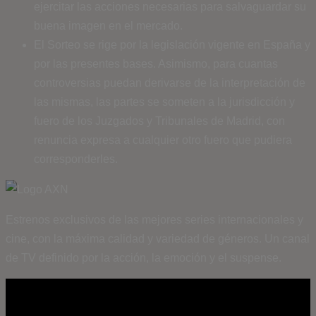
ejercitar las acciones necesarias para salvaguardar su
buena imagen en el mercado.
El Sorteo se rige por la legislación vigente en España y
por las presentes bases. Asimismo, para cuantas
controversias puedan derivarse de la interpretación de
las mismas, las partes se someten a la jurisdicción y
fuero de los Juzgados y Tribunales de Madrid, con
renuncia expresa a cualquier otro fuero que pudiera
corresponderles.
Estrenos exclusivos de las mejores series internacionales y
cine, con la máxima calidad y variedad de géneros. Un canal
de TV definido por la acción, la emoción y el suspense.