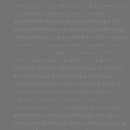
condiciones o que de otra manera signifique o implique
una objeción y/o contradicción a los mismos.
Igualmente reconoce y está de acuerdo en que SONY
pueda mantener para sí el contenido y también pueda
revelar el mismo si por mandato de ley y/o de autoridad
competente si así es requerido y es razonablemente
necesario para: (i) cumplir con procesos legales, ya
sean administrativos o judiciales; (ii) cumplir las
presentes bases; (iii) responder a reclamaciones que
involucren cualquier contenido que menoscabe
derechos de terceros; o (iv) proteger los derechos, la
propiedad, o la seguridad de SONY, subsidiarias,
afiliadas, sus usuarios y el público en general.
Asimismo SONY no se hará responsable por aquellas
transmisiones electrónicas del formulario de datos
personales solicitados y/o de envío de las grabaciones