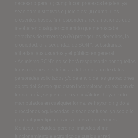
necesario para: (i) cumplir con procesos legales, ya
sean administrativos o judiciales; (ii) cumplir las
presentes bases; (iii) responder a reclamaciones que
involucren cualquier contenido que menoscabe
derechos de terceros; o (iv) proteger los derechos, la
propiedad, o la seguridad de SONY, subsidiarias,
afiliadas, sus usuarios y el público en general.
• Asimismo SONY no se hará responsable por aquellas
transmisiones electrónicas del formulario de datos
personales solicitados y/o de envío de las grabaciones
objeto del Sorteo que estén incompletas, se reciban de
forma tardía, se pierdan, sean inválidos, hayan sido
manipulados en cualquier forma, se hayan dirigido a
direcciones equivocadas, o sean confusos, ya sea ello
por cualquier tipo de causa, tales como errores
técnicos, incluidos, pero no limitados al mal
funcionamiento electrónico de cualquier red,