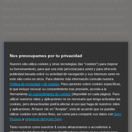
Una vez finalizado el plazo de participación indicado en el
apartado 2.1, se procederá a la realización del Sorteo, en el
que cada Participante que haya participado correctamente
conforme al apartado 2.5 anterior, tendrá una participación
con la que podrá optar al Premio indicado en el apartado 2.4.
El ganador (“Ganador”) del Sorteo será escogido por SONY
de manera aleatoria a través de una plataforma de
Nos preocupamos por tu privacidad
combinaciones aleatorias. Se procederá a seleccionar un
Nuestro sitio utiliza cookies y otras tecnologías (las "cookies") para mejorar
suplente para el caso de que el Ganador no aceptase o no
su funcionamiento, para que sea más personal para usted y para ofrecerle
pudiera disfrutar del Premio, fuera descalificado o no se
publicidad basada sobre su actividad de navegación y sus intereses tanto en
este sitio como en otros. Para obtener más información consulte nuestra
pudiera contactar con él.
Política de privacidad y de cookies
. Para opciones sobre cookies específicas,
lo que incluye revocar su consentimiento tras prestarlo, acceda a la
El Ganador deberá ser mayor de 18 años. SONY podrá
Herramienta
de consentimiento de cookies
(disponible en cada página). Para
utilizar nuestros sitios y aplicaciones no es necesario que tenga activadas las
solicitar que se exhiba cualquier documentación que estime
cookies, pero desactivarlas podría afectar al uso que haga de nuestros sitios
conveniente para acreditar el cumplimiento de estas
y aplicaciones. Al hacer clic en "Aceptar", está de acuerdo que se puedan
utilizar cookies con dichos fines, así como para compartir sus datos con
Sony
condiciones.
Pictures
y
empresas del grupo Sony
.
Tanto nosotros como nuestros
1
socios almacenamos o accedemos a
Autorización de uso de los derechos de imagen y
información del dispositivo, como identificadores únicos en las cookies para