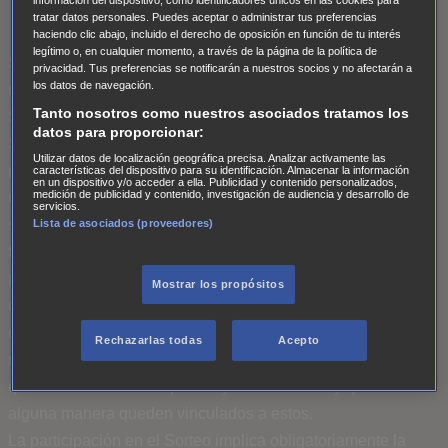
tratar datos personales. Puedes aceptar o administrar tus preferencias
cesión de derechos de propiedad intelectual
haciendo clic abajo, incluido el derecho de oposición en función de tu interés
legítimo o, en cualquier momento, a través de la página de la política de
SONY podrá utilizar el nombre y en su caso, el perfil en
privacidad. Tus preferencias se notificarán a nuestros socios y no afectarán a
los datos de navegación.
redes sociales de cualquier Participante o Ganador del
Tanto nosotros como nuestros asociados tratamos los
Sorteo con fines de marketing, promoción y publicidad del
datos para proporcionar:
Sorteo, en cualquier medio, por el máximo tiempo que
Utilizar datos de localización geográfica precisa. Analizar activamente las
permite la legislación en España y en cualquier parte del
características del dispositivo para su identificación. Almacenar la información
en un dispositivo y/o acceder a ella. Publicidad y contenido personalizados,
medición de publicidad y contenido, investigación de audiencia y desarrollo de
mundo sin advertencia previa al Participante y/o Ganador y
servicios.
sin que se derive de ello ningún tipo de remuneración a su
Lista de asociados (proveedores)
favor. Asimismo, SONY ostentará cuantos derechos de
propiedad intelectual que se pudieran derivar del desarrollo
Mostrar los propósitos
del Sorteo, y en concreto, ostentará todos los derechos
derivados de las publicaciones, posts o cuestionarios que
Rechazarlas todas
Acepto
realice del Sorteo (si fuese aplicable), así como de aquellos
que realicen los Participantes y/o Ganador/es y que de
alguna manera queden vinculados a estos.
La participación en el Sorteo implica obligatoriamente la