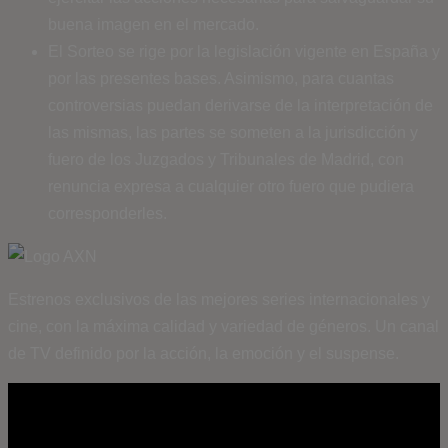
buena imagen en el mercado.
El Sorteo se rige por la legislación vigente en España y
por las presentes bases. Asimismo, para cuantas
controversias puedan derivarse de la interpretación de
las mismas, las partes se someten a la jurisdicción y
fuero de los Juzgados y Tribunales de Madrid, con
renuncia expresa a cualquier otro fuero que pudiera
corresponderles.
Estrenos exclusivos de las mejores series internacionales y
cine, con la máxima calidad y variedad de géneros. Un canal
de TV definido por la acción, la emoción y el suspense.