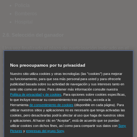
Policía
Bomberos
Hospital
2.6. Selección del ganador
Una vez finalizado el plazo de participación indicado en el
apartado 2.1, se procederá a la realización del Sorteo, en el
que cada Participante que haya participado correctamente
Nos preocupamos por tu privacidad
conforme al apartado 2.5 anterior, tendrá una participación
Nuestro sitio utiliza cookies y otras tecnologías (las "cookies") para mejorar
su funcionamiento, para que sea más personal para usted y para ofrecerle
con la que podrá optar al Premio indicado en el apartado 2.4.
publicidad basada sobre su actividad de navegación y sus intereses tanto en
El (1) ganador (“Ganador”) del Sorteo será escogido por
este sitio como en otros. Para obtener más información consulte nuestra
Política de privacidad y de cookies
. Para opciones sobre cookies específicas,
SONY de manera aleatoria a través de una plataforma de
lo que incluye revocar su consentimiento tras prestarlo, acceda a la
Herramienta
de consentimiento de cookies
(disponible en cada página). Para
combinaciones aleatorias. Se procederá a seleccionar un (1)
utilizar nuestros sitios y aplicaciones no es necesario que tenga activadas las
suplente para el caso de que el Ganador no aceptase o no
cookies, pero desactivarlas podría afectar al uso que haga de nuestros sitios
y aplicaciones. Al hacer clic en "Aceptar", está de acuerdo que se puedan
pudiera disfrutar del Premio, fuera descalificado o no se
utilizar cookies con dichos fines, así como para compartir sus datos con
Sony
pudiera contactar con él.
Pictures
y
empresas del grupo Sony
.