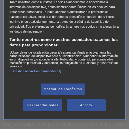
Tanto nosotros como nuestros
1
socios almacenamos o accedemos a
El Ganador deberá ser mayor de 18 años. SONY podrá
información del dispositivo, como identificadores únicos en las cookies para
tratar datos personales. Puedes aceptar o administrar tus preferencias
solicitar que se exhiba cualquier documentación que estime
haciendo clic abajo, incluido el derecho de oposición en función de tu interés
conveniente para acreditar el cumplimiento de estas
legítimo o, en cualquier momento, a través de la página de la política de
privacidad. Tus preferencias se notificarán a nuestros socios y no afectarán a
condiciones.
los datos de navegación.
Tanto nosotros como nuestros asociados tratamos los
3. Autorización de uso de los derechos de imagen y
datos para proporcionar:
cesión de derechos de propiedad intelectual
Utilizar datos de localización geográfica precisa. Analizar activamente las
características del dispositivo para su identificación. Almacenar la información
en un dispositivo y/o acceder a ella. Publicidad y contenido personalizados,
SONY podrá utilizar el nombre y en su caso, el perfil en
medición de publicidad y contenido, investigación de audiencia y desarrollo de
servicios.
redes sociales de cualquier Participante o Ganador del
Lista de asociados (proveedores)
Sorteo con fines de marketing, promoción y publicidad del
Sorteo, en cualquier medio, por el máximo tiempo que
Mostrar los propósitos
permite la legislación en España y en cualquier parte del
mundo sin advertencia previa al Participante y/o Ganador y
Rechazarlas todas
Acepto
sin que se derive de ello ningún tipo de remuneración a su
favor. Asimismo, SONY ostentará cuantos derechos de
propiedad intelectual que se pudieran derivar del desarrollo