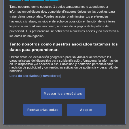
Los Ganadores deberán ser mayores de 18 años. SONY
Tanto nosotros como nuestros
1
socios almacenamos o accedemos a
información del dispositivo, como identificadores únicos en las cookies para
podrá solicitar que se exhiba cualquier documentación que
tratar datos personales. Puedes aceptar o administrar tus preferencias
estime conveniente para acreditar el cumplimiento de estas
haciendo clic abajo, incluido el derecho de oposición en función de tu interés
legítimo o, en cualquier momento, a través de la página de la política de
condiciones.
privacidad. Tus preferencias se notificarán a nuestros socios y no afectarán a
los datos de navegación.
3. Autorización de uso de los derechos de imagen y
Tanto nosotros como nuestros asociados tratamos los
datos para proporcionar:
cesión de derechos de propiedad intelectual
Utilizar datos de localización geográfica precisa. Analizar activamente las
características del dispositivo para su identificación. Almacenar la información
SONY podrá utilizar el nombre y en su caso, el perfil en
en un dispositivo y/o acceder a ella. Publicidad y contenido personalizados,
medición de publicidad y contenido, investigación de audiencia y desarrollo de
redes sociales de cualquier Participante o Ganador del
servicios.
Lista de asociados (proveedores)
Concurso con fines de marketing, promoción y publicidad del
Concurso, en cualquier medio, por el máximo tiempo que
permite la legislación en España y en cualquier parte del
Mostrar los propósitos
mundo sin advertencia previa al Participante y/o Ganador y
sin que se derive de ello ningún tipo de remuneración a su
Rechazarlas todas
Acepto
favor. Asimismo, SONY ostentará cuantos derechos de
propiedad intelectual que se pudieran derivar del desarrollo