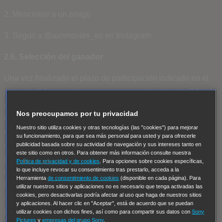
2. Mencionar a un amigo
3. Seguir a @axnmovies_es en Instagram
2.6. Selección del ganador
Una vez finalizado el plazo de participación indicado en el
apartado 2.1, un jurado compuesto por miembros de SONY
(“el Jurado”) será el encargado de decidir, entre los
Nos preocupamos por tu privacidad
Participantes que hayan contestado a la Pregunta, y bajo
Nuestro sitio utiliza cookies y otras tecnologías (las "cookies") para mejorar
criterios subjetivos de creatividad y originalidad, (4) cuatro
su funcionamiento, para que sea más personal para usted y para ofrecerle
respuestas ganadoras. Se elegirá también, por orden de
publicidad basada sobre su actividad de navegación y sus intereses tanto en
este sitio como en otros. Para obtener más información consulte nuestra
prioridad, (4) cuatro respuestas suplentes para el caso de
Política de privacidad y de cookies
. Para opciones sobre cookies específicas,
lo que incluye revocar su consentimiento tras prestarlo, acceda a la
que el Ganador no aceptara o no pudiera disfrutar del
Herramienta
de consentimiento de cookies
(disponible en cada página). Para
Premio, fuera descalificado o no se pudiera contactar con él,
utilizar nuestros sitios y aplicaciones no es necesario que tenga activadas las
cookies, pero desactivarlas podría afectar al uso que haga de nuestros sitios
según lo especificado en la mecánica de las presentes
y aplicaciones. Al hacer clic en "Aceptar", está de acuerdo que se puedan
Bases del Concurso. La decisión del Jurado es inapelable.
utilizar cookies con dichos fines, así como para compartir sus datos con
Sony
Pictures
y
empresas del grupo Sony
.