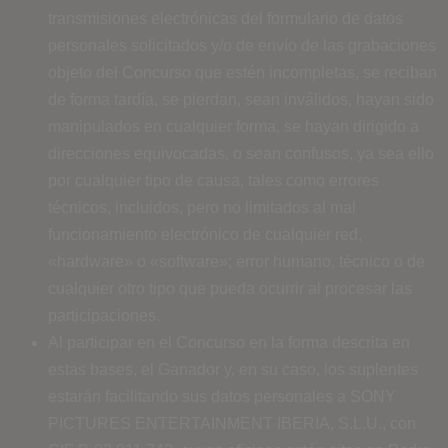
transmisiones electrónicas del formulario de datos
personales solicitados y/o de envío de las grabaciones
objeto del Concurso que estén incompletas, se reciban
de forma tardía, se pierdan, sean inválidos, hayan sido
manipulados en cualquier forma, se hayan dirigido a
direcciones equivocadas, o sean confusos, ya sea ello
por cualquier tipo de causa, tales como errores
técnicos, incluidos, pero no limitados al mal
funcionamiento electrónico de cualquier red,
«hardware» o «software»; error humano, técnico o de
cualquier otro tipo que pueda ocurrir al procesar las
participaciones.
Al participar en el Concurso en la forma descrita en
estas bases, el Ganador y, en su caso, los suplentes
estarán facilitando sus datos personales a SONY
PICTURES ENTERTAINMENT IBERIA, S.L.U., con