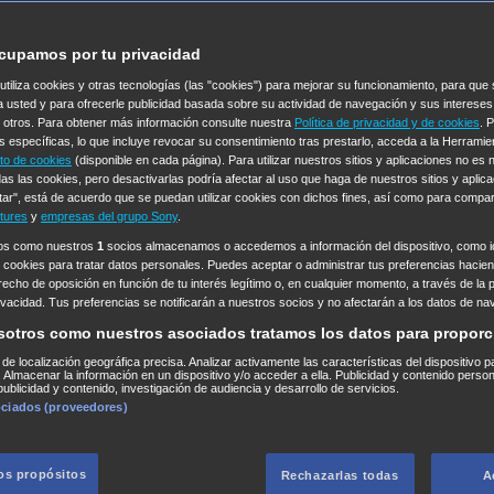
cupamos por tu privacidad
 utiliza cookies y otras tecnologías (las "cookies") para mejorar su funcionamiento, para qu
a usted y para ofrecerle publicidad basada sobre su actividad de navegación y sus intereses
n otros. Para obtener más información consulte nuestra
Política de privacidad y de cookies
. 
s específicas, lo que incluye revocar su consentimiento tras prestarlo, acceda a la Herrami
to de cookies
(disponible en cada página). Para utilizar nuestros sitios y aplicaciones no es
as las cookies, pero desactivarlas podría afectar al uso que haga de nuestros sitios y aplica
tar", está de acuerdo que se puedan utilizar cookies con dichos fines, así como para compar
tures
y
empresas del grupo Sony
.
ros como nuestros
1
socios almacenamos o accedemos a información del dispositivo, como id
 cookies para tratar datos personales. Puedes aceptar o administrar tus preferencias haciend
erecho de oposición en función de tu interés legítimo o, en cualquier momento, a través de la 
rivacidad. Tus preferencias se notificarán a nuestros socios y no afectarán a los datos de na
sotros como nuestros asociados tratamos los datos para proporc
s de localización geográfica precisa. Analizar activamente las características del dispositivo p
n. Almacenar la información en un dispositivo y/o acceder a ella. Publicidad y contenido perso
ublicidad y contenido, investigación de audiencia y desarrollo de servicios.
ociados (proveedores)
los propósitos
Rechazarlas todas
A