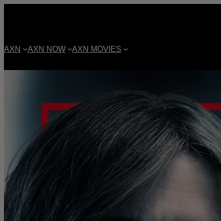
AXN
AXN NOW
AXN MOVIES