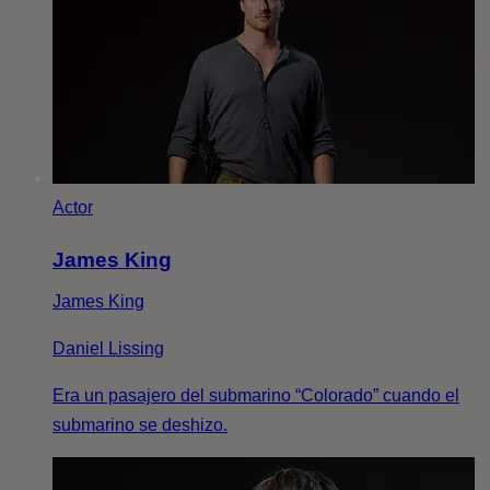
Actor
James King
James King
Daniel Lissing
Era un pasajero del submarino “Colorado” cuando el
submarino se deshizo.