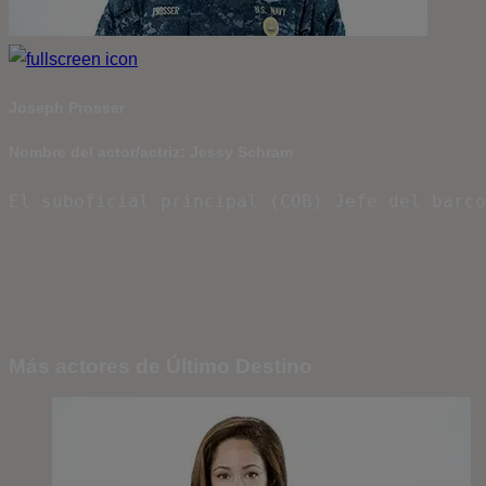
Joseph Prosser
Nombre del actor/actriz: Jessy Schram
El suboficial principal (COB) Jefe del barco
Más actores de Último Destino