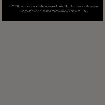
© 2026 Sony Pictures Entertainment Iberia, S.L.U. Todos los derechos
reservados. AXN es una marca de AXN Network, Inc.