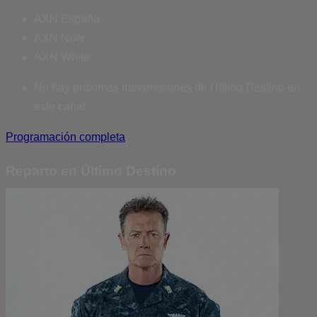
AXN España
AXN Now
AXN White
No hay próximas transmisiones de Último Destino en
este canal.
Programación completa
Reparto en Último Destino