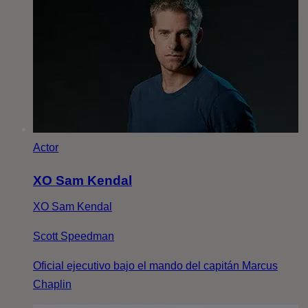
Actor
XO Sam Kendal
XO Sam Kendal
Scott Speedman
Oficial ejecutivo bajo el mando del capitán Marcus
Chaplin