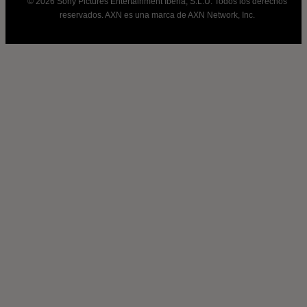
© 2026 Sony Pictures Entertainment Iberia, S.L.U. Todos los derechos
reservados. AXN es una marca de AXN Network, Inc.