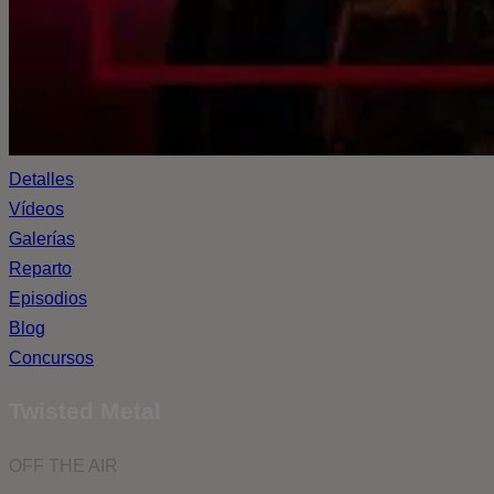
Detalles
Vídeos
Galerías
Reparto
Episodios
Blog
Concursos
Twisted Metal
OFF THE AIR