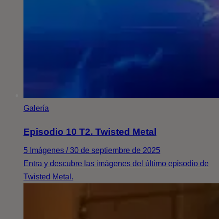
Galería
Episodio 10 T2. Twisted Metal
5 Imágenes / 30 de septiembre de 2025
Entra y descubre las imágenes del último episodio de
Twisted Metal.