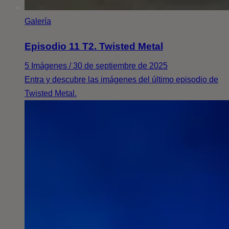
Galería
Episodio 11 T2. Twisted Metal
5 Imágenes / 30 de septiembre de 2025
Entra y descubre las imágenes del último episodio de
Twisted Metal.