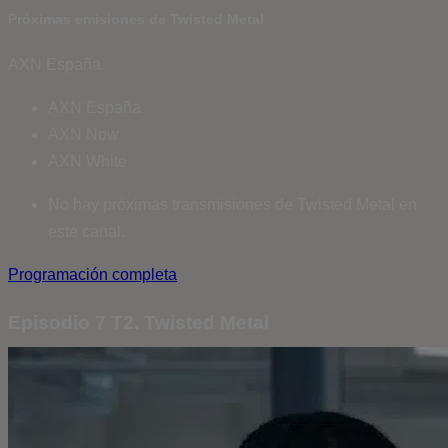
Próximas emisiones de Twisted Metal
AXN España
AXN España
AXN Now
AXN White
No hay próximas transmisiones de Twisted Metal en
este canal.
Programación completa
Episodio 7 T2. Twisted Metal