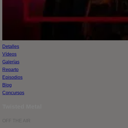
Detalles
Vídeos
Galerías
Reparto
Episodios
Blog
Concursos
Twisted Metal
OFF THE AIR