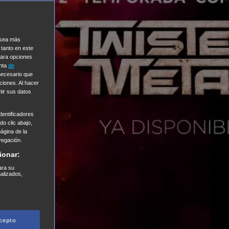
e sea más
 tanto en este
Para opciones
enta
de
 necesario que
ciones. Al hacer
tir sus datos
entificadores
o clic abajo,
página de la
vegación.
ionar:
ara su
nalizados,
cepto