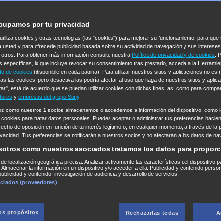
cupamos por tu privacidad
 utiliza cookies y otras tecnologías (las "cookies") para mejorar su funcionamiento, para qu
a usted y para ofrecerle publicidad basada sobre su actividad de navegación y sus intereses
n otros. Para obtener más información consulte nuestra
Política de privacidad y de cookies
. 
s específicas, lo que incluye revocar su consentimiento tras prestarlo, acceda a la Herrami
to de cookies
(disponible en cada página). Para utilizar nuestros sitios y aplicaciones no es
as las cookies, pero desactivarlas podría afectar al uso que haga de nuestros sitios y aplica
tar", está de acuerdo que se puedan utilizar cookies con dichos fines, así como para compar
tures
y
empresas del grupo Sony
.
ros como nuestros
1
socios almacenamos o accedemos a información del dispositivo, como id
 cookies para tratar datos personales. Puedes aceptar o administrar tus preferencias haciend
erecho de oposición en función de tu interés legítimo o, en cualquier momento, a través de la 
rivacidad. Tus preferencias se notificarán a nuestros socios y no afectarán a los datos de na
sotros como nuestros asociados tratamos los datos para proporc
s de localización geográfica precisa. Analizar activamente las características del dispositivo p
n. Almacenar la información en un dispositivo y/o acceder a ella. Publicidad y contenido perso
ublicidad y contenido, investigación de audiencia y desarrollo de servicios.
ociados (proveedores)
los propósitos
Rechazarlas todas
A