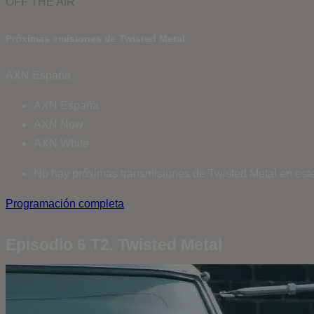
OFF THE AIR
Próximas emisiones de Twisted Metal
AXN España
AXN España
AXN Now
AXN White
No hay próximas transmisiones de Twisted Metal en este
Programación completa
Episodio 6 T2. Twisted Metal