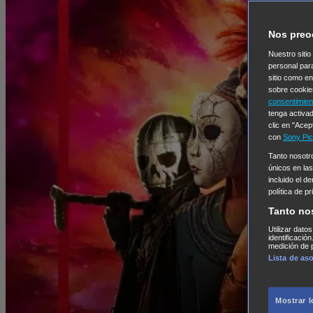
Nos preo
Nuestro sitio
personal par
sitio como e
sobre cookie
consentimien
tenga activad
clic en "Acep
con
Sony Pic
Tanto nosot
únicos en las
incluido el d
política de p
Tanto no
Utilizar dato
identificació
medición de p
Lista de as
Mostrar 