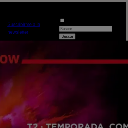
Suscribirme a la
B
newsletter
u
s
c
a
r
: