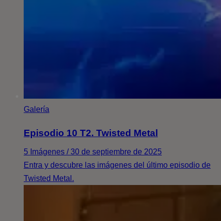
Galería
Episodio 10 T2. Twisted Metal
5 Imágenes / 30 de septiembre de 2025
Entra y descubre las imágenes del último episodio de
Twisted Metal.