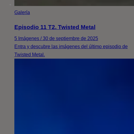
Galería
Episodio 11 T2. Twisted Metal
5 Imágenes / 30 de septiembre de 2025
Entra y descubre las imágenes del último episodio de
Twisted Metal.