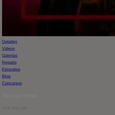
Detalles
Vídeos
Galerías
Reparto
Episodios
Blog
Concursos
Twisted Metal
OFF THE AIR