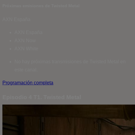
Próximas emisiones de Twisted Metal
AXN España
AXN España
AXN Now
AXN White
No hay próximas transmisiones de Twisted Metal en
este canal.
Programación completa
Episodio 4 T1. Twisted Metal