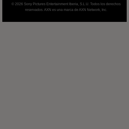
© 2026 Sony Pictures Entertainment Iberia, S.L.U. Todos los derechos
reservados. AXN es una marca de AXN Network, Inc.