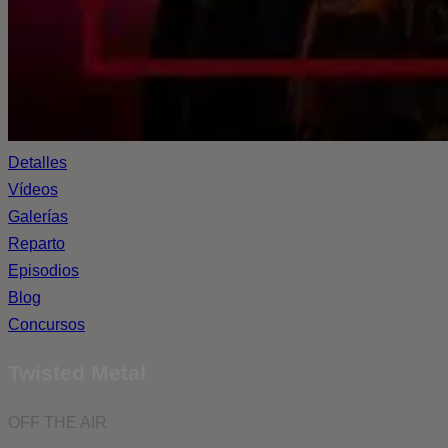
Detalles
Vídeos
Galerías
Reparto
Episodios
Blog
Concursos
Twisted Metal
OFF THE AIR