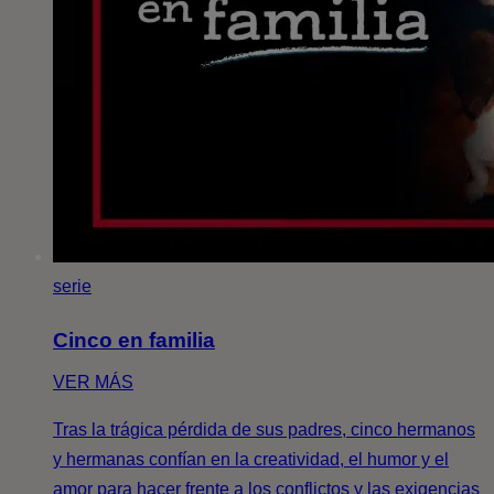
serie
Cinco en familia
VER MÁS
Tras la trágica pérdida de sus padres, cinco hermanos
y hermanas confían en la creatividad, el humor y el
amor para hacer frente a los conflictos y las exigencias