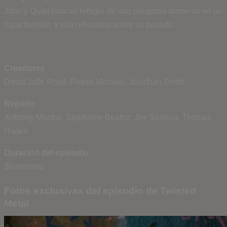
John y Quiet buscan refugio de una peligrosa tormenta en un
lugar familiar, y ella reflexiona sobre su pasado.
Creadores
David Jaffe Rhett, Reese Michael, Jonathan Smith
Reparto
Anthony Mackie, Stephanie Beatriz, Joe Seanoa, Thomas
Haden
Duración del episodio
30 minutos
Fotos exclusivas del episodio de Twisted
Metal