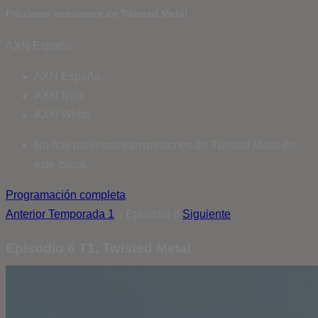
Próximas emisiones de Twisted Metal
AXN España
AXN España
AXN Now
AXN White
No hay próximas transmisiones de Twisted Metal en
este canal.
Programación completa
Anterior
Temporada 1
// Episodio 6
Siguiente
Episodio 6 T1. Twisted Metal