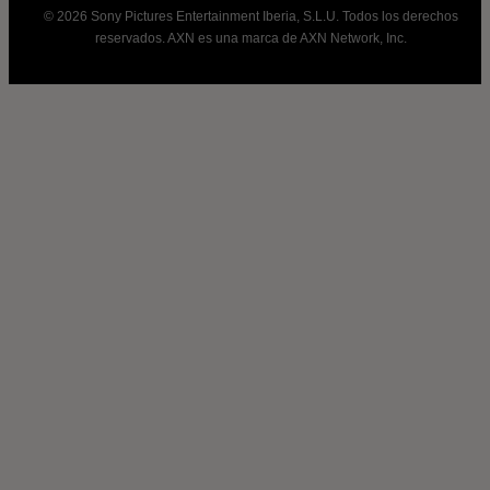
© 2026 Sony Pictures Entertainment Iberia, S.L.U. Todos los derechos
reservados. AXN es una marca de AXN Network, Inc.