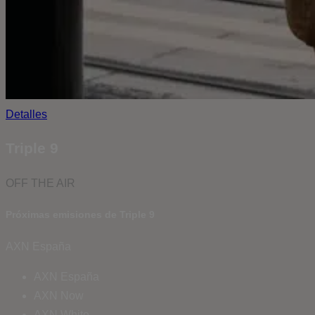
Detalles
Triple 9
OFF THE AIR
Próximas emisiones de Triple 9
AXN España
AXN España
AXN Now
AXN White