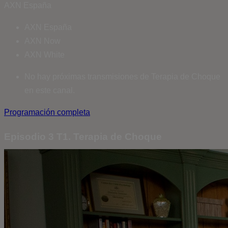
AXN España
AXN España
AXN Now
AXN White
No hay próximas transmisiones de Terapia de Choque
en este canal.
Programación completa
Episodio 3 T1. Terapia de Choque