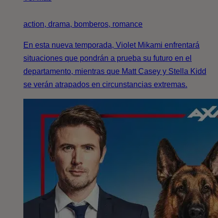
action, drama, bomberos, romance
En esta nueva temporada, Violet Mikami enfrentará
situaciones que pondrán a prueba su futuro en el
departamento, mientras que Matt Casey y Stella Kidd
se verán atrapados en circunstancias extremas.