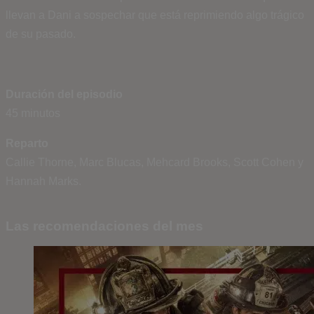
llevan a Dani a sospechar que está reprimiendo algo trágico
de su pasado.
Duración del episodio
45 minutos
Reparto
Callie Thorne, Marc Blucas, Mehcard Brooks, Scott Cohen y
Hannah Marks.
Las recomendaciones del mes