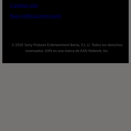
Cambiar país
Baja notificaciones push
© 2026 Sony Pictures Entertainment Iberia, S.L.U. Todos los derechos
reservados. AXN es una marca de AXN Network, Inc.