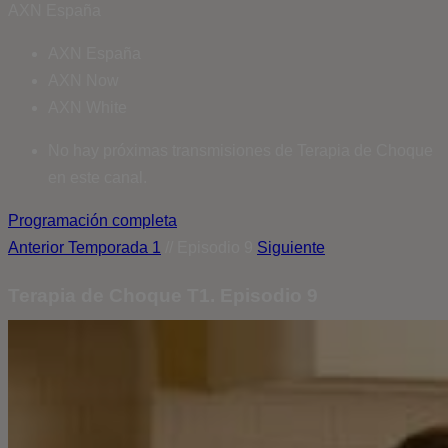
AXN España
AXN España
AXN Now
AXN White
No hay próximas transmisiones de Terapia de Choque
en este canal.
Programación completa
Anterior
Temporada 1
// Episodio 9
Siguiente
Terapia de Choque T1. Episodio 9