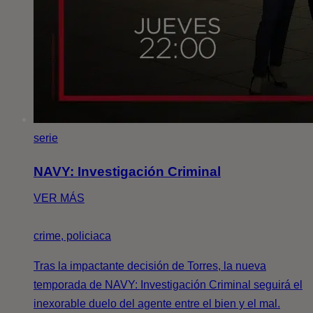
serie
NAVY: Investigación Criminal
VER MÁS
crime, policiaca
Tras la impactante decisión de Torres, la nueva
temporada de NAVY: Investigación Criminal seguirá el
inexorable duelo del agente entre el bien y el mal.