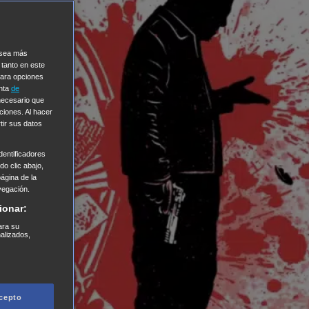
e sea más
 tanto en este
Para opciones
enta
de
 necesario que
ciones. Al hacer
tir sus datos
entificadores
o clic abajo,
página de la
vegación.
ionar:
ara su
nalizados,
cepto