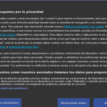
cupamos por tu privacidad
 utiliza cookies y otras tecnologías (las "cookies") para mejorar su funcionamiento, para qu
a usted y para ofrecerle publicidad basada sobre su actividad de navegación y sus intereses
n otros. Para obtener más información consulte nuestra
Política de privacidad y de cookies
. 
s específicas, lo que incluye revocar su consentimiento tras prestarlo, acceda a la Herrami
to de cookies
(disponible en cada página). Para utilizar nuestros sitios y aplicaciones no es
as las cookies, pero desactivarlas podría afectar al uso que haga de nuestros sitios y aplica
tar", está de acuerdo que se puedan utilizar cookies con dichos fines, así como para compar
tures
y
empresas del grupo Sony
.
ros como nuestros
1
socios almacenamos o accedemos a información del dispositivo, como id
 cookies para tratar datos personales. Puedes aceptar o administrar tus preferencias haciend
erecho de oposición en función de tu interés legítimo o, en cualquier momento, a través de la 
rivacidad. Tus preferencias se notificarán a nuestros socios y no afectarán a los datos de na
sotros como nuestros asociados tratamos los datos para proporc
s de localización geográfica precisa. Analizar activamente las características del dispositivo p
n. Almacenar la información en un dispositivo y/o acceder a ella. Publicidad y contenido perso
ublicidad y contenido, investigación de audiencia y desarrollo de servicios.
ociados (proveedores)
los propósitos
Rechazarlas todas
A