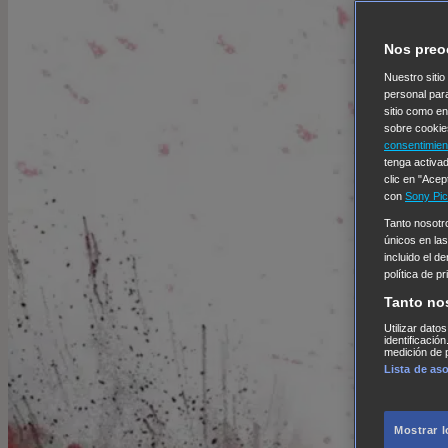
Nos preo
Nuestro sitio
personal par
sitio como e
sobre cookie
consentimien
tenga activad
clic en "Acep
con
Sony Pic
Tanto nosot
únicos en las
incluido el d
política de p
Tanto no
Utilizar dato
identificació
medición de p
Lista de as
Mostrar 