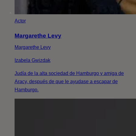
Actor
Margarethe Levy
Margarethe Levy
Izabela Gwizdak
Judía de la alta sociedad de Hamburgo y amiga de
Aracy, después de que le ayudase a escapar de
Hamburgo.