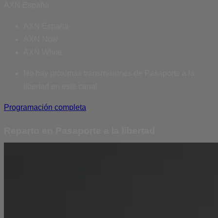
AXN España
AXN España
AXN Now
AXN White
No hay próximas transmisiones de Pasaporte a la
libertad en este canal.
Programación completa
Reparto en Pasaporte a la libertad