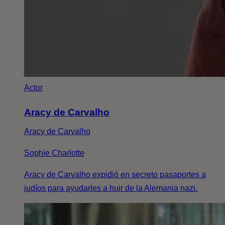
Actor
Aracy de Carvalho
Aracy de Carvalho
Sophie Charlotte
Aracy de Carvalho expidió en secreto pasaportes a
judíos para ayudarles a huir de la Alemania nazi.