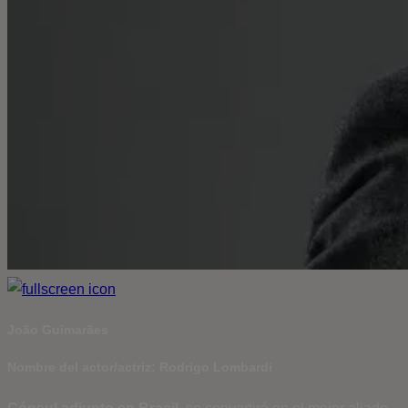
João Guimarães
Nombre del actor/actriz: Rodrigo Lombardi