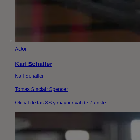
Actor
Karl Schaffer
Karl Schaffer
Tomas Sinclair Spencer
Oficial de las SS y mayor rival de Zumkle.