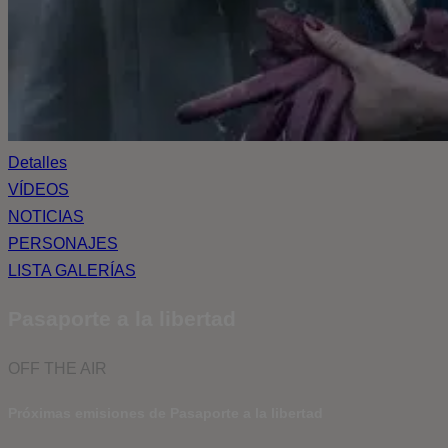
Detalles
VÍDEOS
NOTICIAS
PERSONAJES
LISTA GALERÍAS
Pasaporte a la libertad
OFF THE AIR
Próximas emisiones de Pasaporte a la libertad