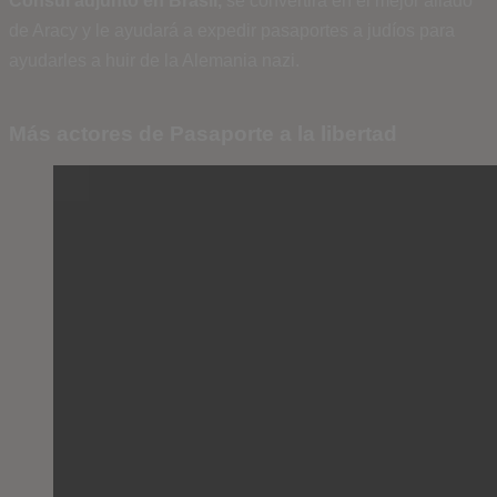
Cónsul adjunto en Brasil,
se convertirá en el mejor aliado
de Aracy y le ayudará a expedir pasaportes a judíos para
ayudarles a huir de la Alemania nazi.
Más actores de Pasaporte a la libertad