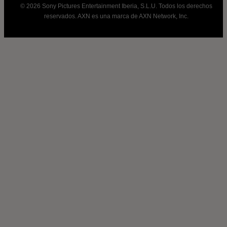
© 2026 Sony Pictures Entertainment Iberia, S.L.U. Todos los derechos
reservados. AXN es una marca de AXN Network, Inc.