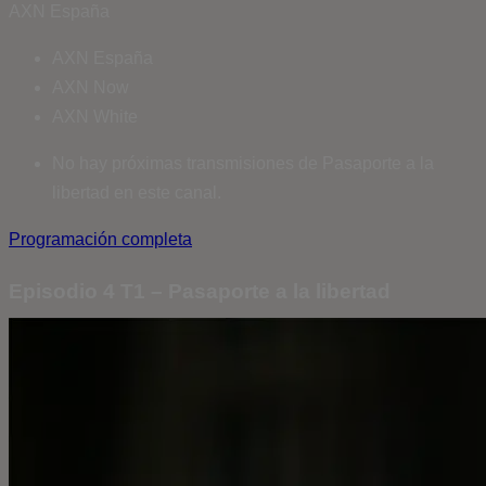
AXN España
AXN España
AXN Now
AXN White
No hay próximas transmisiones de Pasaporte a la
libertad en este canal.
Programación completa
Episodio 4 T1 – Pasaporte a la libertad