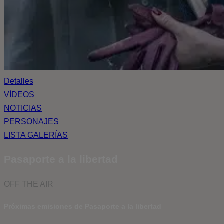
Detalles
VÍDEOS
NOTICIAS
PERSONAJES
LISTA GALERÍAS
Pasaporte a la libertad
OFF THE AIR
Próximas emisiones de Pasaporte a la libertad