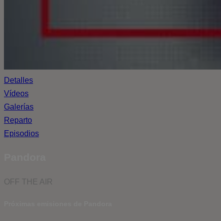
Detalles
Vídeos
Galerías
Reparto
Episodios
Pandora
OFF THE AIR
Próximas emisiones de Pandora