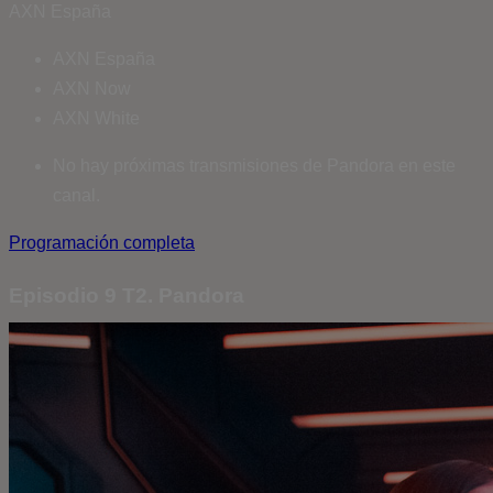
AXN España
AXN España
AXN Now
AXN White
No hay próximas transmisiones de Pandora en este
canal.
Programación completa
Episodio 9 T2. Pandora