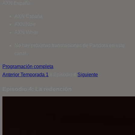
AXN España
AXN España
AXN Now
AXN White
No hay próximas transmisiones de Pandora en este
canal.
Programación completa
Anterior
Temporada 1
// Episodio 4
Siguiente
Episodio 4: La redención