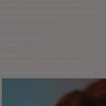
responder a una llamada de emergencia desde un
laboratorio secreto, sólo para descubrir que un experimento
mortal ha infectado a los científicos
Duración del episodio
42 minutos
Reparto
Priscilla Quintana, Oliver Dench y Ben Radcliffe.
Fotos exclusivas del episodio de Pandora