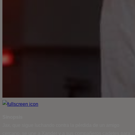
Sinopsis
Jax, que sigue luchando contra la pérdida de un amigo
cercano, se une a Xander y a sus compañeros cadetes para