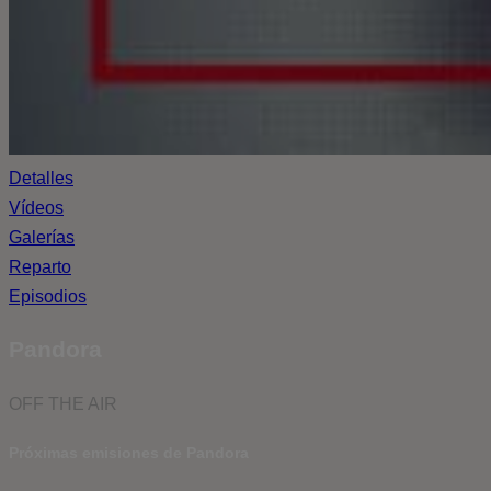
Detalles
Vídeos
Galerías
Reparto
Episodios
Pandora
OFF THE AIR
Próximas emisiones de Pandora