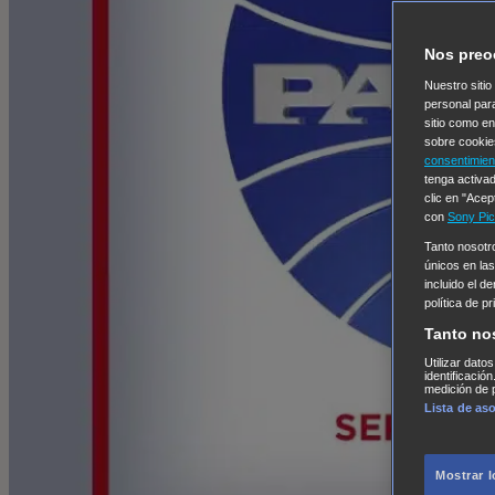
Nos preo
Nuestro sitio
personal par
sitio como e
sobre cookie
consentimien
tenga activad
clic en "Acep
con
Sony Pic
Tanto nosot
únicos en las
incluido el d
política de p
Tanto no
Utilizar dato
identificació
medición de p
Lista de as
Mostrar 