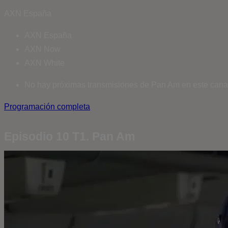
AXN España
AXN España
AXN Now
AXN White
No hay próximas transmisiones de Pan Am en este cana
Programación completa
Episodio 10 T1. Pan Am