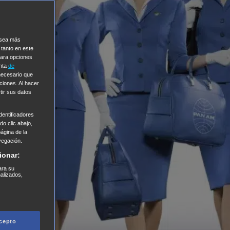
e sea más
 tanto en este
Para opciones
enta
de
 necesario que
ciones. Al hacer
tir sus datos
entificadores
o clic abajo,
página de la
vegación.
ionar:
ara su
nalizados,
cepto