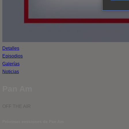
Detalles
Episodios
Galerías
Noticias
Pan Am
OFF THE AIR
Próximas emisiones de Pan Am