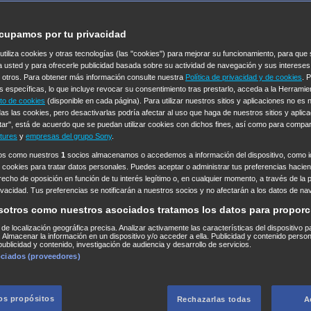
cupamos por tu privacidad
 utiliza cookies y otras tecnologías (las "cookies") para mejorar su funcionamiento, para qu
a usted y para ofrecerle publicidad basada sobre su actividad de navegación y sus intereses
n otros. Para obtener más información consulte nuestra
Política de privacidad y de cookies
. 
s específicas, lo que incluye revocar su consentimiento tras prestarlo, acceda a la Herrami
to de cookies
(disponible en cada página). Para utilizar nuestros sitios y aplicaciones no es
as las cookies, pero desactivarlas podría afectar al uso que haga de nuestros sitios y aplica
tar", está de acuerdo que se puedan utilizar cookies con dichos fines, así como para compar
tures
y
empresas del grupo Sony
.
ros como nuestros
1
socios almacenamos o accedemos a información del dispositivo, como id
 cookies para tratar datos personales. Puedes aceptar o administrar tus preferencias haciend
erecho de oposición en función de tu interés legítimo o, en cualquier momento, a través de la 
rivacidad. Tus preferencias se notificarán a nuestros socios y no afectarán a los datos de na
sotros como nuestros asociados tratamos los datos para proporc
s de localización geográfica precisa. Analizar activamente las características del dispositivo p
n. Almacenar la información en un dispositivo y/o acceder a ella. Publicidad y contenido perso
ublicidad y contenido, investigación de audiencia y desarrollo de servicios.
ociados (proveedores)
los propósitos
Rechazarlas todas
A