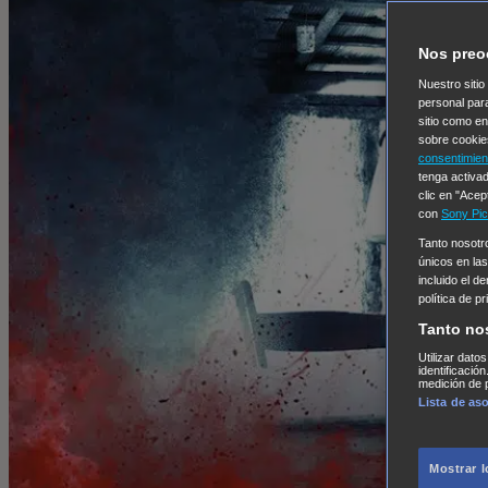
Nos preo
Nuestro sitio
personal par
sitio como e
sobre cookie
consentimien
tenga activad
clic en "Acep
con
Sony Pic
Tanto nosot
únicos en las
incluido el d
política de p
Tanto no
Utilizar dato
identificació
medición de p
Lista de as
Mostrar 