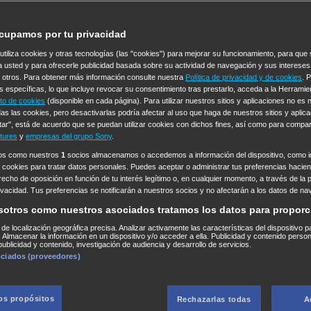
cupamos por tu privacidad
 utiliza cookies y otras tecnologías (las "cookies") para mejorar su funcionamiento, para qu
a usted y para ofrecerle publicidad basada sobre su actividad de navegación y sus intereses
n otros. Para obtener más información consulte nuestra
Política de privacidad y de cookies
. 
s específicas, lo que incluye revocar su consentimiento tras prestarlo, acceda a la Herrami
to de cookies
(disponible en cada página). Para utilizar nuestros sitios y aplicaciones no es
as las cookies, pero desactivarlas podría afectar al uso que haga de nuestros sitios y aplica
tar", está de acuerdo que se puedan utilizar cookies con dichos fines, así como para compar
tures
y
empresas del grupo Sony
.
ros como nuestros
1
socios almacenamos o accedemos a información del dispositivo, como id
 cookies para tratar datos personales. Puedes aceptar o administrar tus preferencias haciend
erecho de oposición en función de tu interés legítimo o, en cualquier momento, a través de la 
rivacidad. Tus preferencias se notificarán a nuestros socios y no afectarán a los datos de na
sotros como nuestros asociados tratamos los datos para proporc
s de localización geográfica precisa. Analizar activamente las características del dispositivo p
n. Almacenar la información en un dispositivo y/o acceder a ella. Publicidad y contenido perso
ublicidad y contenido, investigación de audiencia y desarrollo de servicios.
ociados (proveedores)
los propósitos
Rechazarlas todas
A