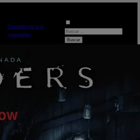
Suscribirme a la
B
newsletter
u
s
c
a
r
: