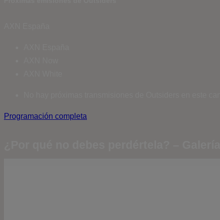
Próximas emisiones de Outsiders
AXN España
AXN España
AXN Now
AXN White
No hay próximas transmisiones de Outsiders en este can
Programación completa
¿Por qué no debes perdértela? – Galerí