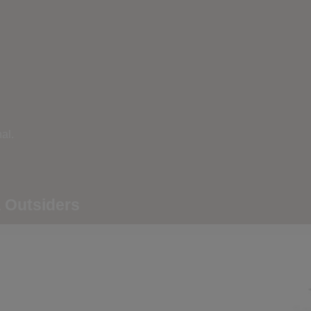
al.
a Outsiders