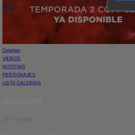
Detalles
VÍDEOS
NOTICIAS
PERSONAJES
LISTA GALERÍAS
Outsiders
OFF THE AIR