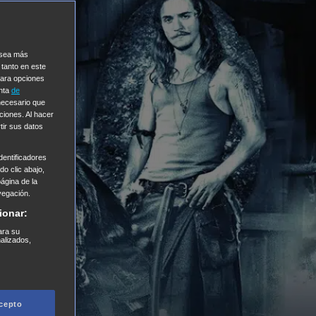
e sea más
 tanto en este
Para opciones
enta
de
 necesario que
ciones. Al hacer
tir sus datos
entificadores
o clic abajo,
página de la
vegación.
ionar:
ara su
nalizados,
cepto