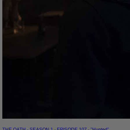
THE OATH - SEASON 1 - EPISODE 107 - "Hunted"