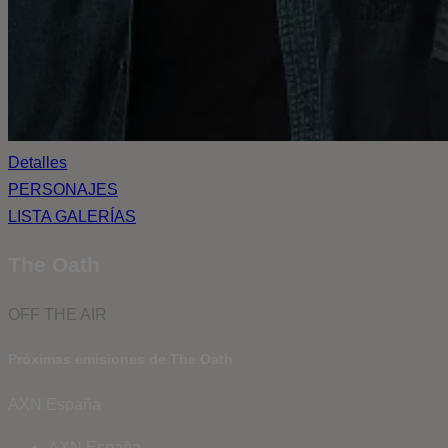
Detalles
PERSONAJES
LISTA GALERÍAS
The Oath
OFF THE AIR
Próximas emisiones de The Oath
AXN España
AXN España