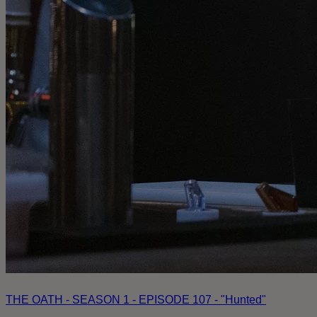
THE OATH - SEASON 1 - EPISODE 107 - "Hunted"