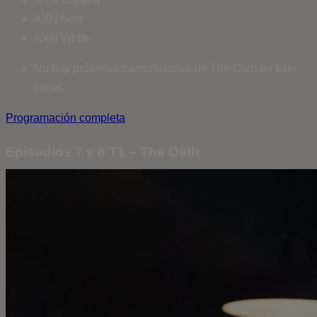
AXN Now
AXN White
No hay próximas transmisiones de The Oath en este
canal.
Programación completa
Episodios 7 y 8 T1 – The Oath