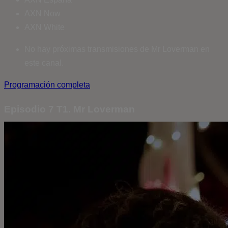
AXN Now
AXN White
No hay próximas transmisiones de Mr Loverman en
este canal.
Programación completa
Episodio 7 T1. Mr Loverman