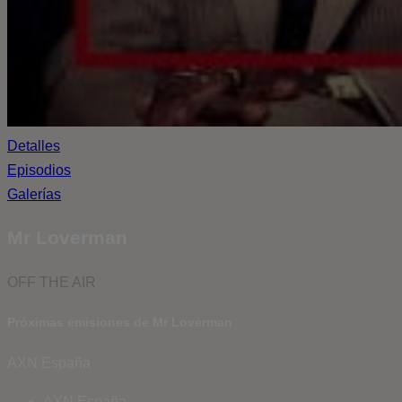
Detalles
Episodios
Galerías
Mr Loverman
OFF THE AIR
Próximas emisiones de Mr Loverman
AXN España
AXN España