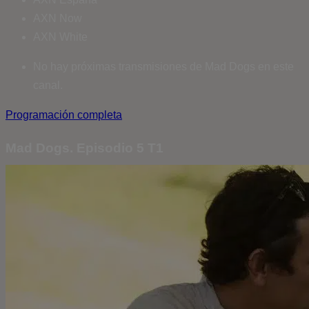
AXN Now
AXN White
No hay próximas transmisiones de Mad Dogs en este
canal.
Programación completa
Mad Dogs. Episodio 5 T1