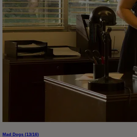
Mad Dogs (13/16)