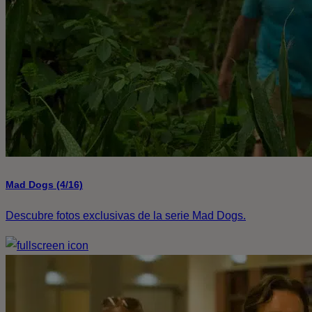
Mad Dogs (4/16)
Descubre fotos exclusivas de la serie Mad Dogs.