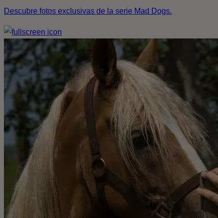
Descubre fotos exclusivas de la serie Mad Dogs.