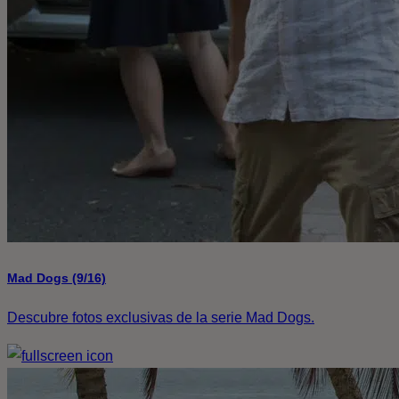
Mad Dogs (9/16)
Descubre fotos exclusivas de la serie Mad Dogs.