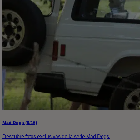
Mad Dogs (8/16)
Descubre fotos exclusivas de la serie Mad Dogs.