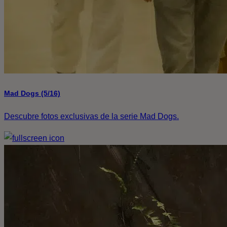
Mad Dogs (5/16)
Descubre fotos exclusivas de la serie Mad Dogs.