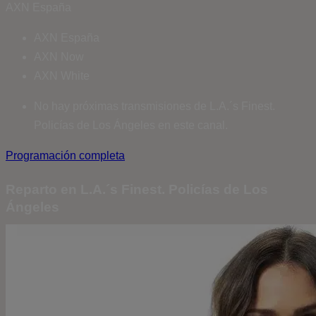
AXN España
AXN España
AXN Now
AXN White
No hay próximas transmisiones de L.A.´s Finest.
Policías de Los Ángeles en este canal.
Programación completa
Reparto en L.A.´s Finest. Policías de Los
Ángeles