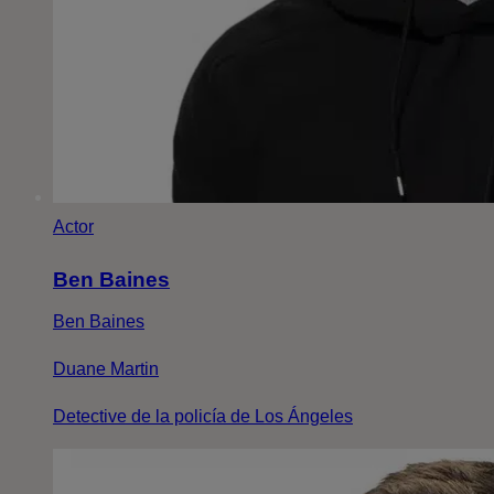
Actor
Ben Baines
Ben Baines
Duane Martin
Detective de la policía de Los Ángeles